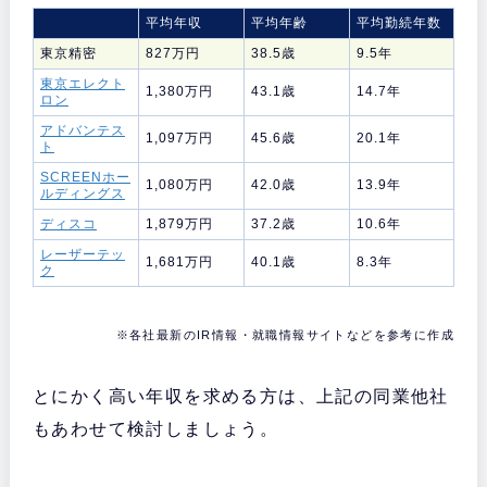
平均年収
平均年齢
平均勤続年数
東京精密
827万円
38.5歳
9.5年
東京エレクト
1,380万円
43.1歳
14.7年
ロン
アドバンテス
1,097万円
45.6歳
20.1年
ト
SCREENホー
1,080万円
42.0歳
13.9年
ルディングス
ディスコ
1,879万円
37.2歳
10.6年
レーザーテッ
1,681万円
40.1歳
8.3年
ク
※各社最新のIR情報・就職情報サイトなどを参考に作成
とにかく高い年収を求める方は、上記の同業他社
もあわせて検討しましょう。