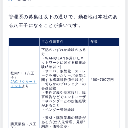
管理系の募集は以下の通りで、勤務地は本社のあ
る八王子になることが多いです。
主な必須要件
年収
下記のいずれか経験のある
方
・WANやLANを用いたネ
ットワークに関する構築経
験(5年以上)
・サーバ、仮想化、ストレ
社内SE（八王
ージを用いたサーバ基盤に
子）
関する構築経験(5年以上)
460~700万円
JACリクルート
・何らかのプロジェクトの
メント
より
参画経験
・要件定義や基本設計、障
害報告などでエンドユーザ
ーやベンダーとの折衝経験
があること
・ベンダー管理経験
・資材・購買業務の経験が
ある方(仕入先管理、見積/
購買業務（八王
納期・価格交渉)