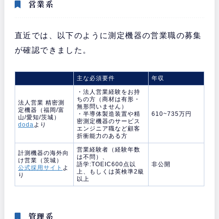
営業系
直近では、以下のように測定機器の営業職の募集
が確認できました。
主な必須要件
年収
・法人営業経験をお持
ちの方（商材は有形・
法人営業 精密測
無形問いません）
定機器（福岡/富
・半導体製造装置や精
610~735万円
山/愛知/茨城）
密測定機器のサービス
doda
より
エンジニア職など顧客
折衝能力のある方
営業経験者（経験年数
計測機器の海外向
は不問）、
け営業（茨城）
語学:TOEIC600点以
非公開
公式採用サイト
よ
上、もしくは英検準2級
り
以上
管理系