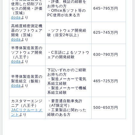
・評価、検証の経験を
使用した切削プロ
お持ちの方
セスの開発・評価
645~795万円
・Office系ソフト等の
（茨城）
PC使用が出来る方
doda
より
高精度精密測定機
器のソフトウェア
・ソフトウェア開発経
625~745万円
開発（茨城）
験（目安2年以上）
doda
より
半導体製造装置の
ソフトウェア開発
・C言語によるソフトウ
630~790万円
（八王子）
ェアの開発経験
doda
より
下記いずれかのご経験
お持ちの方
半導体製造装置の
・製造メーカーで電気
製造組立（飯能）
465~725万円
系組立経験
doda
より
・製造メーカーで機械
系組立経験
カスタマーエンジ
・要普通自動車免許
ニア（八王子）
（AT限定可）
500~650万円
JACリクルートメ
・工業製品に関わった
ント
より
経験のある方