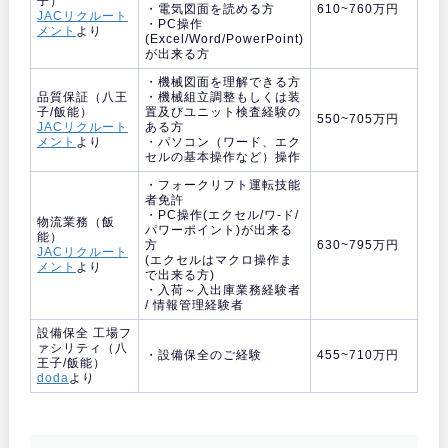
子）
・電気図面を読める方
610~760万円
JACリクルート
・PC操作
メント
より
(Excel/Word/PowerPoint)
が出来る方
・機械図面を理解できる方
品質保証（八王
・機械組立調整もしくは装
子/飯能）
置及びユニット検査経験の
550~705万円
JACリクルート
ある方
メント
より
・パソコン（ワード、エク
セルの基本操作など）操作
・フォークリフト運転技能
者免許
・PC操作(エクセル/ワ-ド/
物流業務（飯
パワーポイント)が出来る
能）
方
630~795万円
JACリクルート
(エクセルはマクロ操作ま
メント
より
で出来る方)
・入荷～入出庫業務経験者
/ 情報管理経験者
設備保全 工場フ
ァシリティ（八
・設備保全のご経験
455~710万円
王子/飯能）
doda
より