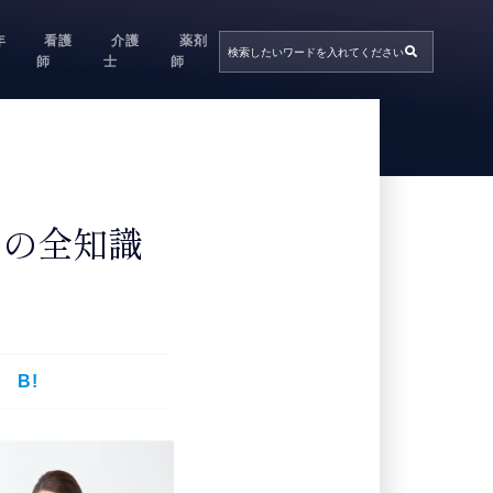
年
看護
介護
薬剤
師
士
師
めの全知識
B!