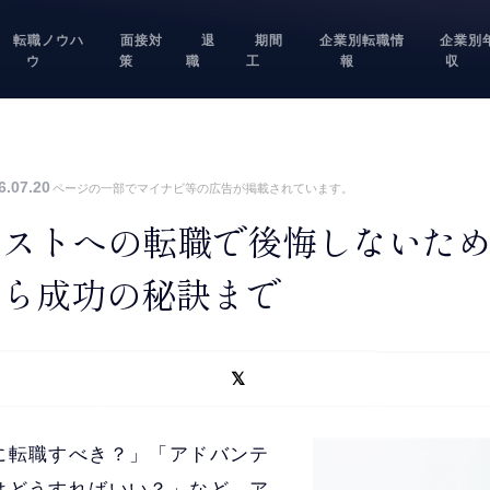
転職ノウハ
面接対
退
期間
企業別転職情
企業別
ウ
策
職
工
報
収
6.07.20
ページの一部でマイナビ等の広告が掲載されています。
テストへの転職で後悔しないた
から成功の秘訣まで
に転職すべき？」「アドバンテ
はどうすればいい？」など、ア