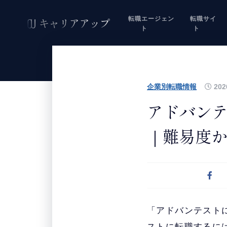
転職エージェン
転職サイ
ト
ト
企業別転職情報
202
アドバン
｜難易度
「アドバンテスト
ストに転職するに