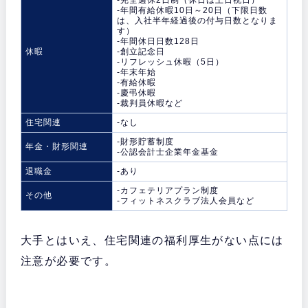
-完全週休2日制（休日は土日祝日）
-年間有給休暇10日～20日（下限日数
は、入社半年経過後の付与日数となりま
す）
-年間休日日数128日
休暇
-創立記念日
-リフレッシュ休暇（5日）
-年末年始
-有給休暇
-慶弔休暇
-裁判員休暇など
住宅関連
-なし
-財形貯蓄制度
年金・財形関連
-公認会計士企業年金基金
退職金
-あり
-カフェテリアプラン制度
その他
-フィットネスクラブ法人会員など
大手とはいえ、住宅関連の福利厚生がない点には
注意が必要です。