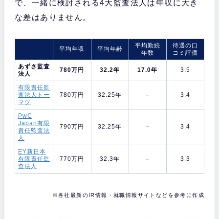
で、一緒に検討される4大監査法人は年収に大き
な差はありません。
平均勤続
待遇の口
平均年収
平均年齢
年数
コミ評価
あずさ監査
780万円
32.2年
17.0年
3.5
法人
有限責任監
査法人トー
780万円
32.25年
–
3.4
マツ
PwC
Japan有限
790万円
32.25年
–
3.4
責任監査法
人
EY新日本
有限責任監
770万円
32.3年
–
3.3
査法人
※各社最新のIR情報・就職情報サイトなどを参考に作成