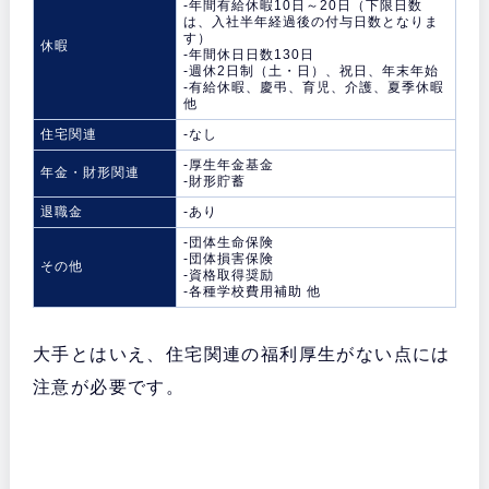
-年間有給休暇10日～20日（下限日数
は、入社半年経過後の付与日数となりま
す）
休暇
-年間休日日数130日
-週休2日制（土・日）、祝日、年末年始
-有給休暇、慶弔、育児、介護、夏季休暇
他
住宅関連
-なし
-厚生年金基金
年金・財形関連
-財形貯蓄
退職金
-あり
-団体生命保険
-団体損害保険
その他
-資格取得奨励
-各種学校費用補助 他
大手とはいえ、住宅関連の福利厚生がない点には
注意が必要です。