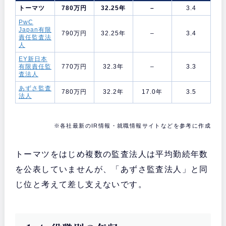
トーマツ
780万円
32.25年
–
3.4
PwC
Japan有限
790万円
32.25年
–
3.4
責任監査法
人
EY新日本
有限責任監
770万円
32.3年
–
3.3
査法人
あずさ監査
780万円
32.2年
17.0年
3.5
法人
※各社最新のIR情報・就職情報サイトなどを参考に作成
トーマツをはじめ複数の監査法人は平均勤続年数
を公表していませんが、「あずさ監査法人」と同
じ位と考えて差し支えないです。