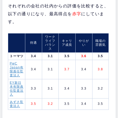
それぞれの会社の社内からの評価を比較すると、
以下の通りになり、最高得点を
赤字
にしていま
す。
ワーク
ライフ
キャリ
やりが
職場の
待遇
バラン
ア成長
い
雰囲気
ス
トーマツ
3.4
3.1
3.5
3.6
3.5
PwC
Japan有
3.4
3.1
3.7
3.4
3.8
限責任監
査法人
EY新日
本有限責
3.3
3.1
3.4
3.3
3.2
任監査法
人
あずさ監
3.5
3.2
3.5
3.4
3.5
査法人