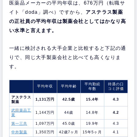
医薬品メーカーの平均年収は、676万円（転職サ
イト「doda」調べ）ですから、
アステラス製薬
の正社員の平均年収は製薬会社としてはかなり高
い水準と言えます。
一緒に検討される大手企業と比較すると下記の通
りで、同じ大手製薬会社と比べても高くなりま
す。
平均勤続
待遇の口
平均年収
平均年齢
年数
コミ評価
アステラス
1,131万円
42.5歳
15.4年
4.3
製薬
武田薬品工
1,144万円
44歳
14.8年
4.2
業
第一三共
1,097万円
45.0歳
19.9年
4.3
中外製薬
1,350万円
42歳7ヶ月
15年5ヶ月
4.1