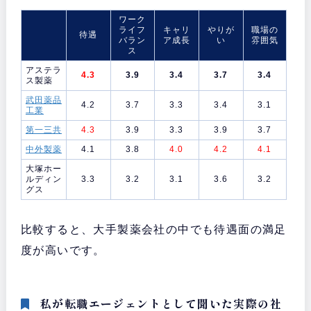
ワーク
ライフ
キャリ
やりが
職場の
待遇
バラン
ア成長
い
雰囲気
ス
アステラ
4.3
3.9
3.4
3.7
3.4
ス製薬
武田薬品
4.2
3.7
3.3
3.4
3.1
工業
第一三共
4.3
3.9
3.3
3.9
3.7
中外製薬
4.1
3.8
4.0
4.2
4.1
大塚ホー
ルディン
3.3
3.2
3.1
3.6
3.2
グス
比較すると、大手製薬会社の中でも待遇面の満足
度が高いです。
私が転職エージェントとして聞いた実際の社