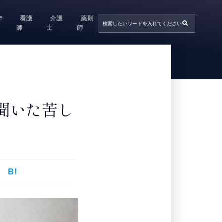
年
看護
介護
薬剤
師
士
師
聞いた苦し
B!