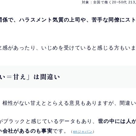
対象：全国で働く20~50代 21
関係で、ハラスメント気質の上司や、苦手な同僚にス
立感があったり、いじめを受けていると感じる方もい
い＝甘え」は間違い
、根性がない甘えととらえる意見もありますが、間違
社がブラックと感じているデータもあり、
世の中には人
い会社があるのも事実
です。
（
enジャパン
）