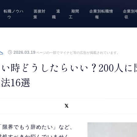
転職ノウハ
面接対
退
期間
企業別転職情
企業別
ウ
策
職
工
報
収
へ
2026.03.19
ページの一部でマイナビ等の広告が掲載されています。
い時どうしたらいい？200人に
法16選
「限界でもう辞めたい」など、
対処すべきか悩んでいません