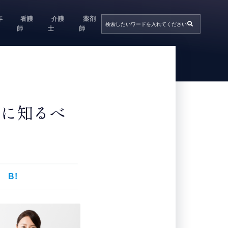
年
看護
介護
薬剤
師
士
師
前に知るべ
B!