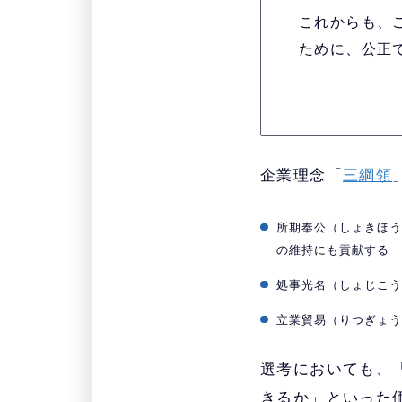
これからも、
ために、公正
企業理念「
三綱領
所期奉公（しょきほ
の維持にも貢献する
処事光名（しょじこ
立業貿易（りつぎょ
選考においても、
きるか」といった