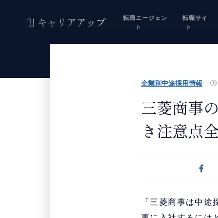
転職エージェン
転職サイ
ト
ト
企業別中途採用情報
三菱商事
き注意点
「三菱商事は中途
事に入社するには