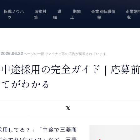
転職ノウハ
面接対
退
期間
企業別転職情
企業別
ウ
策
職
工
報
収
2026.06.22
ページの一部でマイナビ等の広告が掲載されています。
の中途採用の完全ガイド｜応募
全てがわかる
採用してる？」「中途で三菱商
どうすればいい？」など、三菱