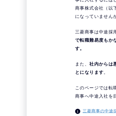
商事株式会社（以
になっていません
三菱商事は中途採
で転職難易度もか
す。
また、
社内からは
とになります
。
このページでは転
商事へ中途入社を
三菱商事の中途