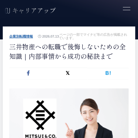
ページの一部でマイナビ等の広告が掲載され
企業別転職情報
2026.07.13
ています。
三井物産への転職で後悔しないための全
知識｜内部事情から成功の秘訣まで
B!