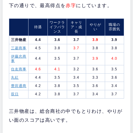
下の通りで、最高得点を
赤字
にしています。
ワークラ
キャリ
やりが
職場の
待遇
イフバラ
ア・成
い
雰囲気
ンス
長
三井物産
4.4
3.6
3.7
3.9
3.9
三菱商事
4.5
3.8
3.7
3.8
3.8
伊藤忠商
4.4
3.5
3.7
3.9
4.0
事
住友商事
4.6
4.1
3.2
3.6
3.5
丸紅
4.4
3.5
3.4
3.3
3.6
豊田通商
4.2
3.8
3.5
3.6
3.4
双日
4.2
3.8
3.7
3.4
3.7
三井物産は、総合商社の中でもとりわけ、やりが
い面のスコアは高いです。