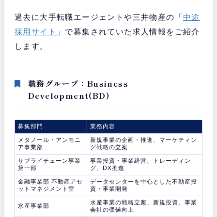
過去に大手転職エージェントや三井物産の「
中途
採用サイト
」で募集されていた求人情報をご紹介
します。
職務グループ：Business
Development(BD)
募集部門
業務内容
メタノール・アンモニ
新規事業の企画・推進、マーケティン
ア事業部
グ戦略の立案
サプライチェーン事業
事業投資・事業経営、トレーディン
第一部
グ、DX推進
金融事業部 不動産アセ
データセンターを中心とした不動産投
ットマネジメント室
資・事業開発
水産事業の戦略立案、新規投資、事業
水産事業部
会社の価値向上