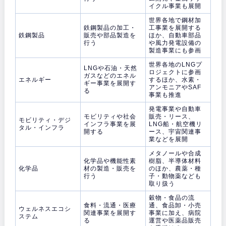
イクル事業も展開
世界各地で鋼材加
鉄鋼製品の加工・
工事業を展開する
鉄鋼製品
販売や部品製造を
ほか、自動車部品
行う
や風力発電設備の
製造事業にも参画
世界各地のLNGプ
LNGや石油・天然
ロジェクトに参画
ガスなどのエネル
エネルギー
するほか、水素・
ギー事業を展開す
アンモニアやSAF
る
事業も推進
発電事業や自動車
モビリティや社会
販売・リース、
モビリティ・デジ
インフラ事業を展
LNG船・航空機リ
タル・インフラ
開する
ース、宇宙関連事
業などを展開
メタノールや合成
化学品や機能性素
樹脂、半導体材料
化学品
材の製造・販売を
のほか、農薬・種
行う
子・動物薬なども
取り扱う
穀物・食品の流
食料・流通・医療
通、食品卸・小売
ウェルネスエコシ
関連事業を展開す
事業に加え、病院
ステム
る
運営や医薬品販売