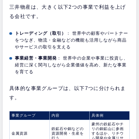
三井物産は、大きく以下2つの事業で利益を上げ
る会社です。
トレーディング（取引）
： 世界中の顧客やパートナー
をつなぎ、物流・金融などの機能も活用しながら商品
やサービスの取引を支える
事業経営・事業開発
： 世界中の企業や事業に投資し、
経営に深く関与しながら企業価値を高め、新たな事業
を育てる
具体的な事業グループは、以下7つに分けられま
す。
事業グループ
内容
具体例
豪州の鉄鉱石やチ
鉄鉱石や銅などの
リの銅鉱山に参画
金属資源
資源開発・生産を
するほか、リチウ
行う
ム開発や金属リサ