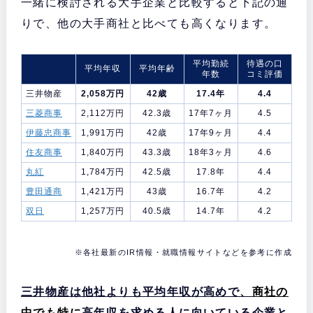
一緒に検討される大手企業と比較すると下記の通
りで、他の大手商社と比べても高くなります。
平均勤続
待遇の口
平均年収
平均年齢
年数
コミ評価
三井物産
2,058万円
42歳
17.4年
4.4
三菱商事
2,112万円
42.3歳
17年7ヶ月
4.5
伊藤忠商事
1,991万円
42歳
17年9ヶ月
4.4
住友商事
1,840万円
43.3歳
18年3ヶ月
4.6
丸紅
1,784万円
42.5歳
17.8年
4.4
豊田通商
1,421万円
43歳
16.7年
4.2
双日
1,257万円
40.5歳
14.7年
4.2
※各社最新のIR情報・就職情報サイトなどを参考に作成
三井物産は他社よりも平均年収が高めで、
商社の
中でも特に
高年収を求める人に向いている企業と