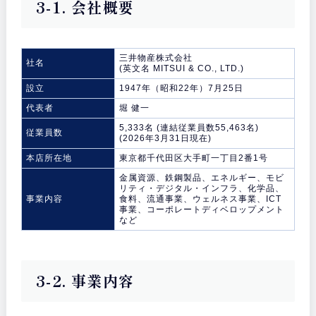
3-1. 会社概要
三井物産株式会社
社名
(英文名 MITSUI & CO., LTD.)
設立
1947年（昭和22年）7月25日
代表者
堀 健一
5,333名 (連結従業員数55,463名)
従業員数
(2026年3月31日現在)
本店所在地
東京都千代田区大手町一丁目2番1号
金属資源、鉄鋼製品、エネルギー、モビ
リティ・デジタル・インフラ、化学品、
事業内容
食料、流通事業、ウェルネス事業、ICT
事業、コーポレートディベロップメント
など
3-2. 事業内容