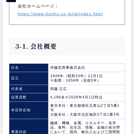
会社ホームページ：
https://www.itochu.co.jp/ja/index.html
3-1. 会社概要
社名
伊藤忠商事株式会社
1949年（昭和24年）12月1日
設立
※創業：1858年（安政5年）
代表者
岡藤 正広
従業員数
4,196名※2026年4月1日時点
東京本社：東京都港区北青山2丁目5番1
本店所在地
号
大阪本社：大阪市北区梅田3丁目1番3号
繊維、機械、金属、エネルギー、化学
品、食料、住生活、情報、金融の各分野
事業内容
において、国内、輸出入および三国間取