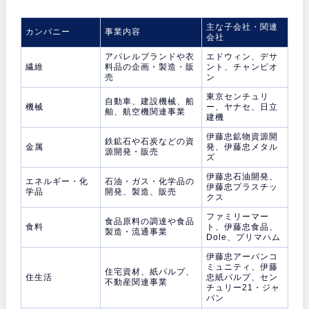
主な子会社・関連
カンパニー
事業内容
会社
アパレルブランドや衣
エドウィン、デサ
繊維
料品の企画・製造・販
ント、チャンピオ
売
ン
東京センチュリ
自動車、建設機械、船
機械
ー、ヤナセ、日立
舶、航空機関連事業
建機
伊藤忠鉱物資源開
鉄鉱石や石炭などの資
金属
発、伊藤忠メタル
源開発・販売
ズ
伊藤忠石油開発、
エネルギー・化
石油・ガス・化学品の
伊藤忠プラスチッ
学品
開発、製造、販売
クス
ファミリーマー
食品原料の調達や食品
食料
ト、伊藤忠食品、
製造・流通事業
Dole、プリマハム
伊藤忠アーバンコ
ミュニティ、伊藤
住宅資材、紙パルプ、
住生活
忠紙パルプ、セン
不動産関連事業
チュリー21・ジャ
パン