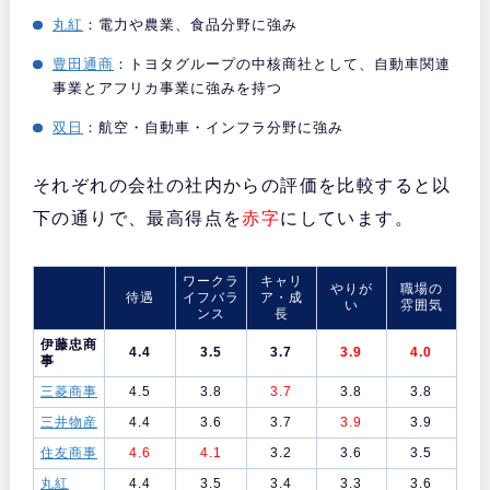
丸紅
：電力や農業、食品分野に強み
豊田通商
：トヨタグループの中核商社として、自動車関連
事業とアフリカ事業に強みを持つ
双日
：航空・自動車・インフラ分野に強み
それぞれの会社の社内からの評価を比較すると以
下の通りで、最高得点を
赤字
にしています。
ワークラ
キャリ
やりが
職場の
待遇
イフバラ
ア・成
い
雰囲気
ンス
長
伊藤忠商
4.4
3.5
3.7
3.9
4.0
事
三菱商事
4.5
3.8
3.7
3.8
3.8
三井物産
4.4
3.6
3.7
3.9
3.9
住友商事
4.6
4.1
3.2
3.6
3.5
丸紅
4.4
3.5
3.4
3.3
3.6