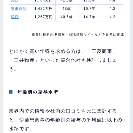
丸紅
1,784万円
42.5歳
17.8年
4.4
豊田通商
1,421万円
43歳
16.7年
4.2
双日
1,257万円
40.5歳
14.7年
4.2
※各社最新のIR情報・就職情報サイトなどを参考に作成
とにかく高い年収を求める方は、「三菱商事」
「三井物産」といった競合他社も検討しましょ
う。
年齢別の給与水準
業界内での情報や社内の口コミを元に集計する
と、伊藤忠商事の年齢別の給与の平均値は以下の
水準です。