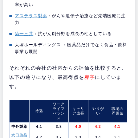
率が高い
アステラス製薬
：がんや遺伝子治療など先端医療に注
力
第一三共
：抗がん剤分野を成長の柱としている
大塚ホールディングス ：医薬品だけでなく食品・飲料
事業も展開
それぞれの会社の社内からの評価を比較すると、
以下の通りになり、最高得点を
赤字
にしていま
す。
ワーク
ライフ
キャリ
やりが
職場の
待遇
バラン
ア成長
い
雰囲気
ス
中外製薬
4.1
3.8
4.0
4.2
4.1
武田薬品
4.2
3.7
3.3
3.4
3.1