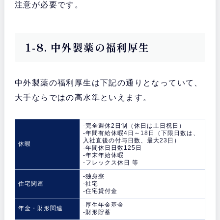
注意が必要です。
1-8. 中外製薬の福利厚生
中外製薬の福利厚生は下記の通りとなっていて、
大手ならではの高水準といえます。
-完全週休2日制（休日は土日祝日）
-年間有給休暇4日～18日（下限日数は、
入社直後の付与日数、最大23日）
休暇
-年間休日日数125日
-年末年始休暇
-フレックス休日 等
-独身寮
住宅関連
-社宅
-住宅貸付金
-厚生年金基金
年金・財形関連
-財形貯蓄