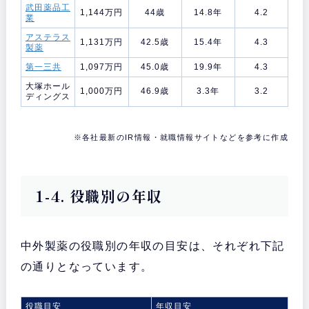
武田薬品工
1,144万円
44歳
14.8年
4.2
業
アステラス
1,131万円
42.5歳
15.4年
4.3
製薬
第一三共
1,097万円
45.0歳
19.9年
4.3
大塚ホール
1,000万円
46.9歳
3.3年
3.2
ディングス
※各社最新のIR情報・就職情報サイトなどを参考に作成
1-4. 役職別の年収
中外製薬の役職別の年収の目安は、それぞれ下記
の通りとなっています。
役職目安
年収目安