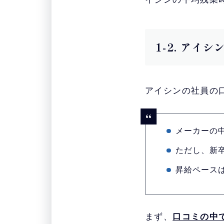
1-2. ア
アイシンの社員の
メーカーの
ただし、新
昇給ペース
まず、
口コミの中