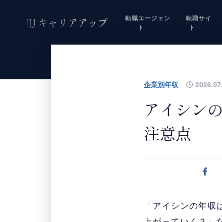
転職エージェン
転職サイ
ト
ト
企業別年収
2026.07
アイシン
注意点
「アイシンの年収
上がっていく？」