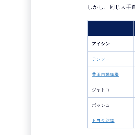
しかし、同じ大手
アイシン
デンソー
豊田自動織機
ジヤトコ
ボッシュ
トヨタ紡織