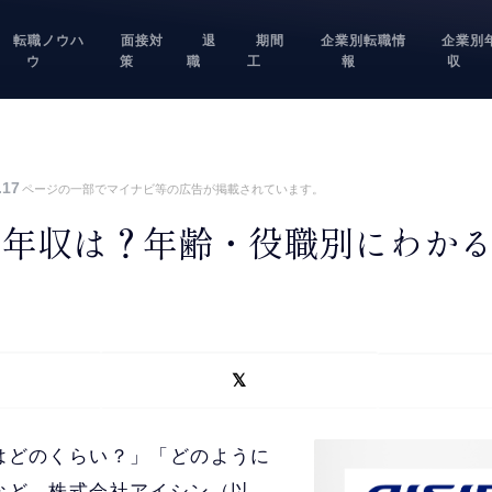
転職ノウハ
面接対
退
期間
企業別転職情
企業別
ウ
策
職
工
報
収
.17
ページの一部でマイナビ等の広告が掲載されています。
の年収は？年齢・役職別にわか
はどのくらい？」「どのように
など、株式会社アイシン（以