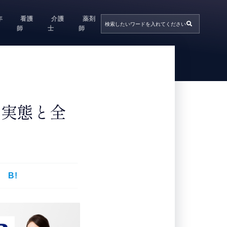
年
看護
介護
薬剤
師
士
師
る実態と全
B!