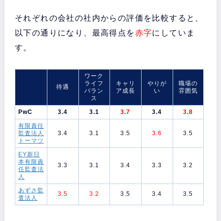
それぞれの会社の社内からの評価を比較すると、
以下の通りになり、最高得点を
赤字
にしていま
す。
ワーク
ライフ
キャリ
やりが
職場の
待遇
バラン
ア成長
い
雰囲気
ス
PwC
3.4
3.1
3.7
3.4
3.8
有限責任
監査法人
3.4
3.1
3.5
3.6
3.5
トーマツ
EY新日
本有限責
3.3
3.1
3.4
3.3
3.2
任監査法
人
あずさ監
3.5
3.2
3.5
3.4
3.5
査法人