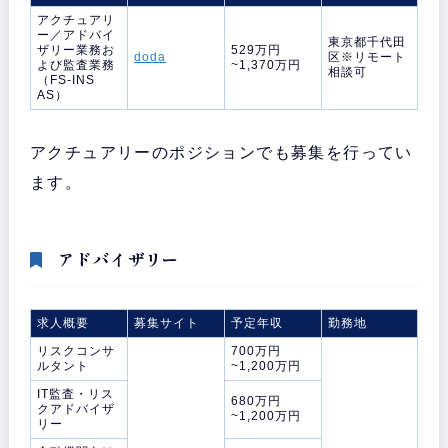
アクチュアリ
ー／アドバイ
東京都千代田
ザリー業務お
529万円
doda
区※リモート
よび監査業務
~1,370万円
相談可
（FS-INS
AS）
アクチュアリーのポジションでも募集を行ってい
ます。
アドバイザリー
求人概要
募集サイト
予定年収
勤務地
リスクコンサ
700万円
ルタント
~1,200万円
IT監査・リス
680万円
クアドバイザ
~1,200万円
リー