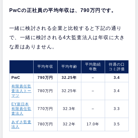
PwCの正社員の平均年収は、790万円です。
一緒に検討される企業と比較すると下記の通り
で、一緒に検討される4大監査法人は年収に大き
な差はありません。
平均勤続
待遇の口
平均年収
平均年齢
年数
コミ評価
PwC
790万円
32.25年
–
3.4
有限責任監
査法人トー
780万円
32.25年
–
3.4
マツ
EY新日本
有限責任監
770万円
32.3年
–
3.3
査法人
あずさ監査
780万円
32.2年
17.0年
3.5
法人