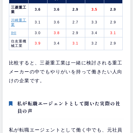
三菱重工
3.6
3.6
2.9
3.5
2.9
業
川崎重工
3.1
3.6
2.7
3.3
2.9
業
IHI
3.0
3.8
2.9
3.4
3.1
住友重機
3.9
3.4
3.1
3.2
2.9
械工業
比較すると、三菱重工業は一緒に検討される重工
メーカーの中でもやりがいを持って働きたい人向
けの企業です。
私が転職エージェントとして聞いた実際の社
員の声
私が転職エージェントとして働く中でも、元社員