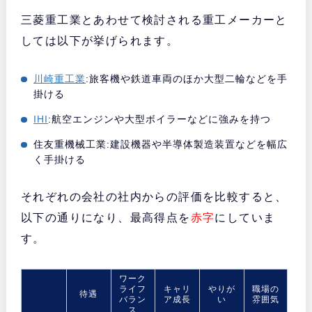
三菱重工業とあわせて検討される重工メーカーと
しては以下が挙げられます。
川崎重工業
:旅客機や鉄道車両のほか大型二輪などを手
掛ける
IHI
:航空エンジンや大型ボイラーなどに強みを持つ
住友重機械工業:建設機器や半導体製造装置などを幅広
く手掛ける
それぞれの会社の社内からの評価を比較すると、
以下の通りになり、最高得点を
赤字
にしていま
す。
ワーク
ライフ
キャリ
やりが
職場の
待遇
バラン
ア成長
い
雰囲気
ス