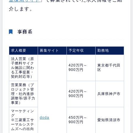
介します。
事務系
求人概要
募集サイト
予定年収
勤務地
法人営業（原
子燃料サイク
420万円～
東京都千代田
ル施設に関わ
900万円
区
る工事提案・
契約対応等）
営業業務（プ
ロジェクト管
420万円～
理・社内進捗
兵庫県神戸市
900万円
調整等/原子力
事業）
マーケティン
グ
doda
450万円～
※三菱重工サ
愛知県清須市
900万円
ーマルシステ
ムズへの出向