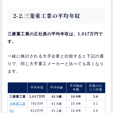
2-2.三菱重工業の平均年収
三菱重工業の正社員の平均年収は、1,017万円で
す。
一緒に検討される大手企業と比較すると下記の通
りで、同じ大手重工メーカーと比べても高くなり
ます。
平均勤続
待遇の口
平均年収
平均年齢
年数
コミ評価
三菱重工業
1,017万円
42.5歳
18.9年
3.6
川崎重工業
792万円
41.5歳
15.4年
3.1
IHI
813万円
41.1歳
15.8年
3.0