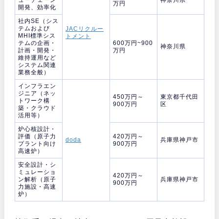
万円
開発、効率化
社内SE（シス
テムおよび
JACリクルー
MHI標準シス
トメント
テムの企画・
600万円~900
神奈川県
計画・開発・
万円
維持運用など
システム関連
業務全般）
インフラエン
ジニア（ネッ
450万円～
東京都千代田
トワーク構
900万円
区
築・クラウド
活用等）
炉心核設計・
評価（原子力
420万円～
doda
兵庫県神戸市
プラント向け
900万円
高速炉）
安全設計・シ
ミュレーショ
420万円～
ン解析（原子
兵庫県神戸市
900万円
力施設・高速
炉）