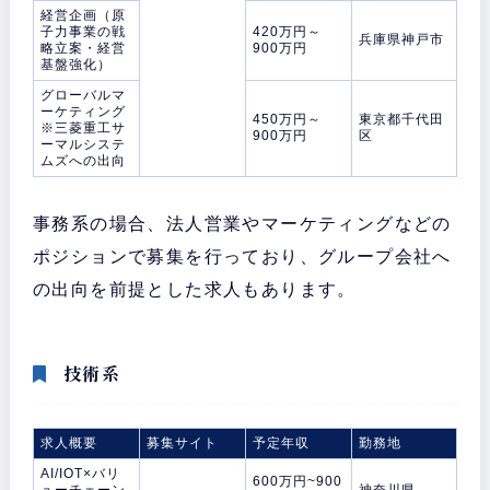
経営企画（原
子力事業の戦
420万円～
兵庫県神戸市
略立案・経営
900万円
基盤強化）
グローバルマ
ーケティング
450万円～
東京都千代田
※三菱重工サ
900万円
区
ーマルシステ
ムズへの出向
事務系の場合、法人営業やマーケティングなどの
ポジションで募集を行っており、グループ会社へ
の出向を前提とした求人もあります。
技術系
求人概要
募集サイト
予定年収
勤務地
AI/IOT×バリ
600万円~900
ューチェーン
神奈川県