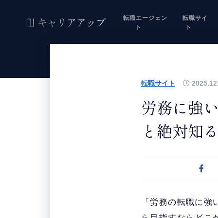
転職エージェン
転職サイ
ト
ト
転職サイト
2025.12
労務に強い
と絶対知
「労務の転職に強
ら目指すならどこ