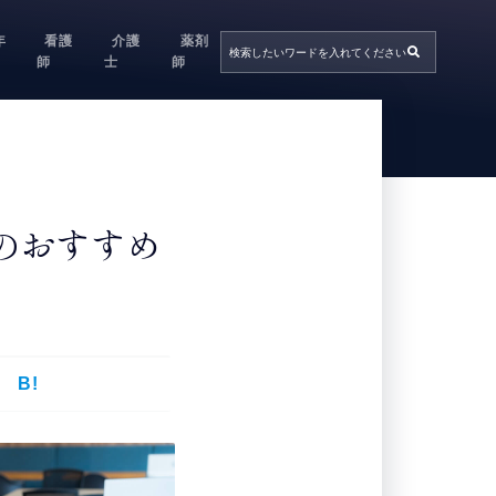
年
看護
介護
薬剤
師
士
師
のおすすめ
B!