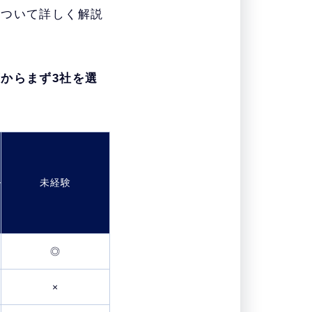
について詳しく解説
からまず3社を選
未経験
◎
×