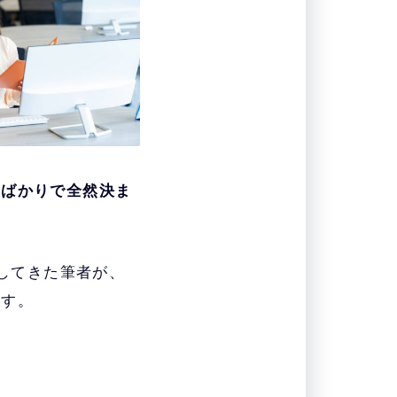
てばかりで全然決ま
トしてきた筆者が、
ます。