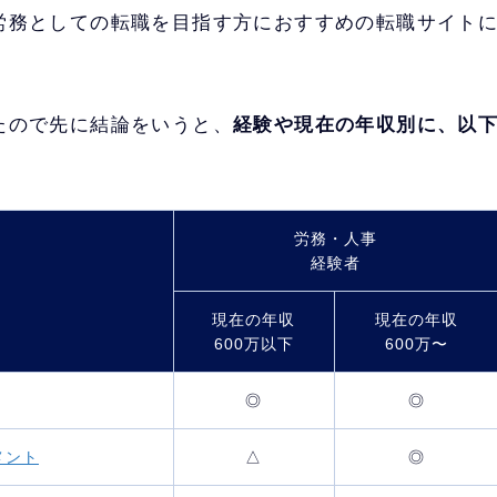
労務としての転職を目指す方におすすめの転職サイト
たので先に結論をいうと、
経験や現在の年収別に、以下
労務・人事
経験者
現在の年収
現在の年収
600万以下
600万〜
◎
◎
メント
△
◎