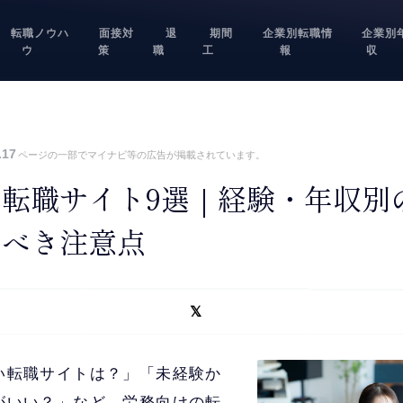
転職ノウハ
面接対
退
期間
企業別転職情
企業別
ウ
策
職
工
報
収
.17
ページの一部でマイナビ等の広告が掲載されています。
転職サイト9選｜経験・年収別
るべき注意点
い転職サイトは？」「未経験か
がいい？」など、労務向けの転