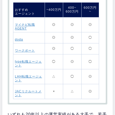
・
400~
600万円
おすすめ
~400万円
600万円
~
エージェント
・
マイナビ転職
◎
◎
◎
AGENT
・
◎
◎
◯
doda
・
◎
◯
◯
ワークポート
・
type転職エージェ
◯
◎
◯
ント
・
LHH転職エージェ
△
◯
◎
ント
・
JACリクルートメ
×
△
◎
ント
・
おすすめ
いずれも20年以上の運営実績がある大手で、若手
エージェント