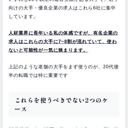
・
向けの大手・優良企業の求人はこれら6社に集中
新卒領域では最大手で
若手向けの優
マイナビ転職
良求人が多く、20代は登録必須
AGENT
しています。
・
求人数は国内トップクラスの大手
doda
で、地方の転職にも強い
人材業界に長年いる私の体感ですが、有名企業の
エンジニアや営業職のサポート実績
・
が豊富
で、全国の拠点で対面の面談
求人はこれらの大手に7~8割が流れていて、使わ
ワークポート
が可能
ないと可能性が一気に狭まります。
・
ITエンジニア、営業職、女性のサポ
type転職エージェ
ートに強く
、主に一都三県が対象
ント
上記のような老舗の大手をまず使うのが、20代後
・
世界60の国と地域でサービス提供
LHH転職エージェ
実績のあるアデコの運営で、
外資系
半の転職では特に重要です
ント
の転職に強い
・
ハイクラス転職で真っ先に名前が上
JACリクルートメ
がる老舗で、
年収600万円以上は利
ント
用必須
これらを使うべきでない2つのケ
ース