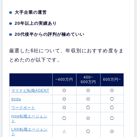
大手企業の運営
20年以上の実績あり
20代後半からの評判が極めていい
厳選した6社について、年収別におすすめ度をま
とめたのが以下です。
400~
~400万円
600万円~
600万円
マイナビ転職AGENT
◎
◎
◎
doda
◎
◎
◯
ワークポート
◎
◯
◯
type転職エージェン
◯
◎
◯
ト
LHH転職エージェン
△
◯
◎
ト