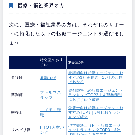
医療・福祉業界の方
次に、医療・福祉業界の方は、それぞれのサポー
トに特化した以下の転職エージェントを選びまし
ょう。
特化型のおす
解説記事
すめ
看護師向け転職エージェントお
看護師
看護roo!
すすめ3社を厳選！18社の比較
でわかる
薬剤師特化の転職エージェント
ファルマス
薬剤師
ランキングTOP3｜志望業種別
タッフ
におすすめを厳選
栄養士向け転職エージェントお
エイチエ転
栄養士
すすめTOP3｜8社比較でラン
職
キング紹介
理学療法士（PT）転職エージ
PTOT人材バ
リハビリ職
ェントランキングTOP3｜8社
ンク
比較わかったおすすめ