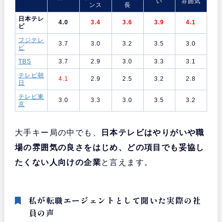
い
雰囲気
ンス
長
日本テレ
4.0
3.4
3.6
3.9
4.1
ビ
フジテレ
3.7
3.0
3.2
3.5
3.0
ビ
TBS
3.7
2.9
3.0
3.3
3.1
テレビ朝
4.1
2.9
2.5
3.2
2.8
日
テレビ東
3.0
3.3
3.0
3.5
3.2
京
大手キー局の中でも、
日本テレビはやりがいや職
場の雰囲気の良さをはじめ、どの項目でも妥協し
たくない人向けの企業
と言えます。
私が転職エージェントとして聞いた実際の社
員の声