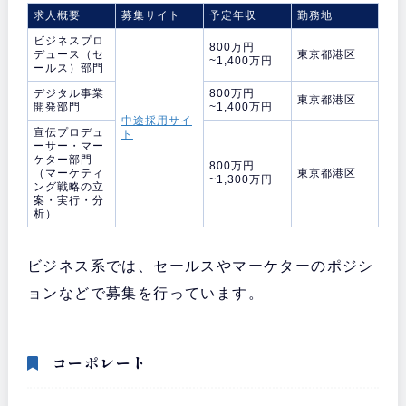
求人概要
募集サイト
予定年収
勤務地
ビジネスプロ
800万円
デュース（セ
東京都港区
~1,400万円
ールス）部門
デジタル事業
800万円
東京都港区
開発部門
~1,400万円
中途採用サイ
宣伝プロデュ
ト
ーサー・マー
ケター部門
800万円
（マーケティ
東京都港区
~1,300万円
ング戦略の立
案・実行・分
析）
ビジネス系では、セールスやマーケターのポジシ
ョンなどで募集を行っています。
コーポレート