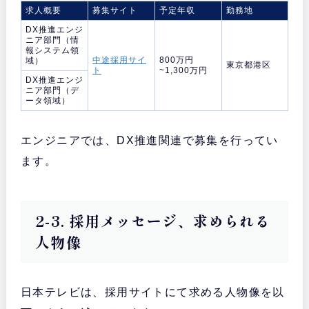
求人概要
募集サイト
予定年収
勤務地
DX推進エンジ
ニア部門（情
報システム領
中途採用サイ
800万円
域）
東京都港区
ト
~1,300万円
DX推進エンジ
ニア部門（デ
ータ領域）
エンジニアでは、DX推進関連で募集を行ってい
ます。
2-3. 採用メッセージ、求められる
人物像
日本テレビは、採用サイトにて求める人物像を以