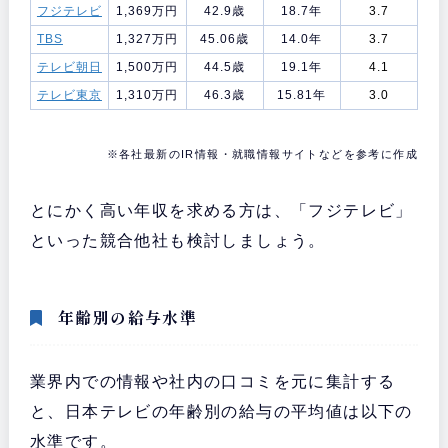
フジテレビ
1,369万円
42.9歳
18.7年
3.7
TBS
1,327万円
45.06歳
14.0年
3.7
テレビ朝日
1,500万円
44.5歳
19.1年
4.1
テレビ東京
1,310万円
46.3歳
15.81年
3.0
※各社最新のIR情報・就職情報サイトなどを参考に作成
とにかく高い年収を求める方は、「フジテレビ」
といった競合他社も検討しましょう。
年齢別の給与水準
業界内での情報や社内の口コミを元に集計する
と、日本テレビの年齢別の給与の平均値は以下の
水準です。