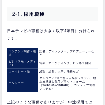
2-1. 採用職種
日本テレビの職種は大きく以下4項目に分けられ
ます。
コンテンツ制作・報
記者、ディレクター、プロデューサーな
道
ど
ビジネス系（メディ
営業、マーケティング、ビジネス開発
ア）
コーポレート系
経理、総務、人事、法務など
エンジニア<運用型広告配信システム、地
上波見逃し配信プラットフォーム
エンジニア
（Web/iOS/Android）、コンテンツ管理
システム>
上記のような職種がありますが、中途採用では