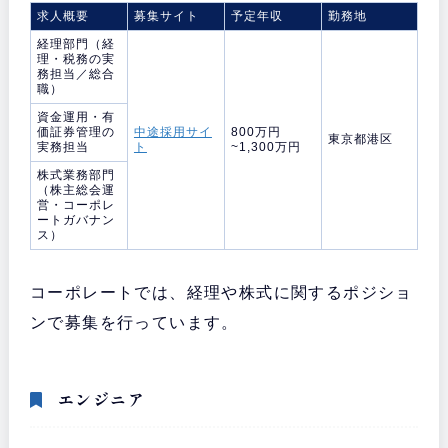
求人概要
募集サイト
予定年収
勤務地
経理部門（経
理・税務の実
務担当／総合
職）
資金運用・有
価証券管理の
中途採用サイ
800万円
東京都港区
実務担当
ト
~1,300万円
株式業務部門
（株主総会運
営・コーポレ
ートガバナン
ス）
コーポレートでは、経理や株式に関するポジショ
ンで募集を行っています。
エンジニア