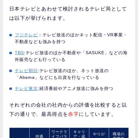
日本テレビとあわせて検討されるテレビ局として
は以下が挙げられます。
フジテレビ
：テレビ放送のほかネット配信・VR事業・
不動産なども強みを持つ
TBS
:
テレビ放送のほか不動産や「SASUKE」などの海
外販売なども行っている
テレビ朝日
:テレビ放送のほか、ネット放送の
「Abema」などにも出資を行なっている
テレビ東京
:経済番組やアニメ放送に強みを持つ
それぞれの会社の社内からの評価を比較すると以
下の通りで、最高得点を
赤字
にしています。
ワークラ
キャリ
やりが
職場の
待遇
イフバラ
ア・成