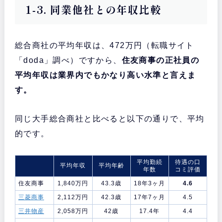
1-3. 同業他社との年収比較
総合商社の平均年収は、472万円（転職サイト
「doda」調べ）ですから、
住友商事の正社員の
平均年収は業界内でもかなり高い水準と言えま
す。
同じ大手総合商社と比べると以下の通りで、平均
的です。
平均勤続
待遇の口
平均年収
平均年齢
年数
コミ評価
住友商事
1,840万円
43.3歳
18年3ヶ月
4.6
三菱商事
2,112万円
42.3歳
17年7ヶ月
4.5
三井物産
2,058万円
42歳
17.4年
4.4