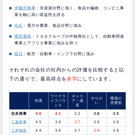
伊藤忠商事
：非資源分野に強く、食品や繊維、コンビニ事
業を軸に高い収益性を誇る
丸紅
：電力や農業、食品分野に強み
豊田通商
：トヨタグループの中核商社として、自動車関連
事業とアフリカ事業に強みを持つ
双日
：航空・自動車・インフラ分野に強み
それぞれの会社の社内からの評価を比較すると以
下の通りで、最高得点を
赤字
にしています。
ワークラ
キャリ
やりが
職場の
待遇
イフバラ
ア・成
い
雰囲気
ンス
長
住友商事
4.6
4.1
3.2
3.6
3.5
三菱商事
4.5
3.8
3.7
3.8
3.8
三井物産
4.4
3.6
3.7
3.9
3.9