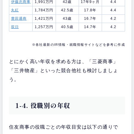
伊藤忠商事
1,991万円
42歳
17年9ヶ月
4.4
丸紅
1,784万円
42.5歳
17.8年
4.4
豊田通商
1,421万円
43歳
16.7年
4.2
双日
1,257万円
40.5歳
14.7年
4.2
※各社最新のIR情報・就職情報サイトなどを参考に作成
とにかく高い年収を求める方は、「三菱商事」
「三井物産」といった競合他社も検討しましょ
う。
1-4. 役職別の年収
住友商事の役職ごとの年収目安は以下の通りで