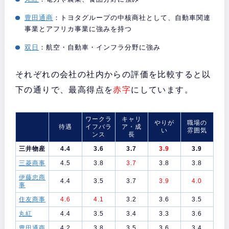
豊田通商
：トヨタグループの中核商社として、自動車関連
事業とアフリカ事業に強みを持つ
双日
：航空・自動車・インフラ分野に強み
それぞれの会社の社内からの評価を比較すると以
下の通りで、最高得点を
赤字
にしています。
ワークラ
キャリ
やりが
職場の
待遇
イフバラ
ア・成
い
雰囲気
ンス
長
三井物産
4.4
3.6
3.7
3.9
3.9
三菱商事
4.5
3.8
3.7
3.8
3.8
伊藤忠商
4.4
3.5
3.7
3.9
4.0
事
住友商事
4.6
4.1
3.2
3.6
3.5
丸紅
4.4
3.5
3.4
3.3
3.6
豊田通商
4.2
3.8
3.5
3.6
3.4