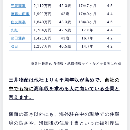
三菱商事
2,112万円
42.3歳
17年7ヶ月
4.5
伊藤忠商事
1,991万円
42歳
17年9ヶ月
4.4
住友商事
1,840万円
43.3歳
18年3ヶ月
4.6
丸紅
1,784万円
42.5歳
17.8年
4.4
豊田通商
1,421万円
43歳
16.7年
4.2
双日
1,257万円
40.5歳
14.7年
4.2
※各社最新のIR情報・就職情報サイトなどを参考に作成
三井物産は他社よりも平均年収が高めで、
商社の
中でも特に
高年収を求める人に向いている企業と
言えます。
額面の高さ以外にも、海外駐在中の現地での住環
境の良さや、帰国後の住居手当といった福利厚生