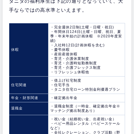
タニタの福利厚生は下記の通りとなっていて、大
手ならではの高水準といえます。
・完全週休2日制(土曜・日曜・祝日)
・年間休日124日(土曜・日曜、祝日、夏
季・年末年始の計画休暇 ※2020年度実
績)
・入社時12日(計画休暇を含む)
休暇
・慶弔休暇
・産前産後休暇
・育児・介護休業制度
・育児・介護時短勤務制度
・育児・介護フレックス制度
・リフレッシュ休暇他
・借上げ社宅制度
住宅関連
・住宅手当
・タニタ住宅ローン特別金利優遇プラン
年金・財形関連
・確定拠出年金
・退職金制度（一時金、確定拠出年金※
退職金
マッチング拠出制度あり）
・祝い金（結婚祝い金、出産祝い金）
・ベビー用品レンタル（ベビースケール
など）
・全社レクレーション、クラブ活動（野