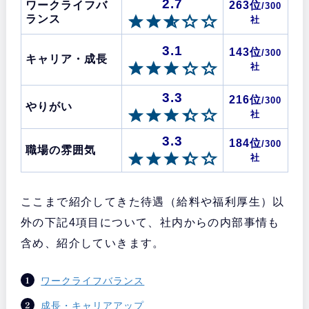
2.7
ワークライフバ
263位
/300
ランス
社
3.1
143位
/300
キャリア・成長
社
3.3
216位
/300
やりがい
社
3.3
184位
/300
職場の雰囲気
社
ここまで紹介してきた待遇（給料や福利厚生）以
外の下記4項目について、社内からの内部事情も
含め、紹介していきます。
ワークライフバランス
成長・キャリアアップ