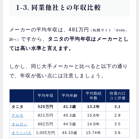
1-3. 同業他社との年収比較
メーカーの平均年収は、481万円
（転職サイト「doda」
ですから、
タニタの平均年収はメーカーとし
調べ）
ては高い水準と言えます。
しかし、同じ大手メーカーと比べると以下の通り
で、年収が低い点には注意しましょう。
平均勤続
待遇の口
平均年収
平均年齢
年数
コミ評価
タニタ
520万円
41.3歳
13.2年
3.1
テルモ
821万円
40.3歳
15.6年
2.9
オムロン
882万円
44.5歳
14.8年
3.5
オリンパス
1,005万円
44.10歳
15.74年
3.6