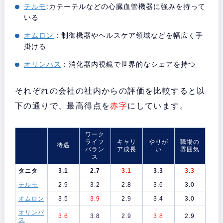
テルモ
:カテーテルなどの心臓血管機器に強みを持って
いる
オムロン
：制御機器やヘルスケア領域などを幅広く手
掛ける
オリンパス
：消化器内視鏡で世界的なシェアを持つ
それぞれの会社の社内からの評価を比較すると以
下の通りで、最高得点を
赤字
にしています。
ワーク
ライフ
キャリ
やりが
職場の
待遇
バラン
ア成長
い
雰囲気
ス
タニタ
3.1
2.7
3.1
3.3
3.3
テルモ
2.9
3.2
2.8
3.6
3.0
オムロン
3.5
3.9
2.9
3.4
3.0
オリンパ
3.6
3.8
2.9
3.8
2.9
ス