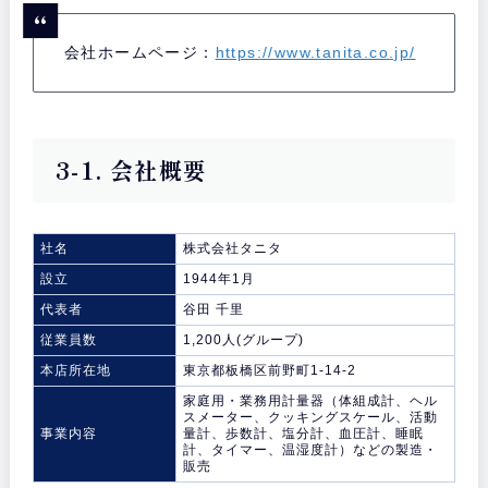
会社ホームページ：
https://www.tanita.co.jp/
3-1. 会社概要
社名
株式会社タニタ
設立
1944年1月
代表者
谷田 千里
従業員数
1,200人(グループ)
本店所在地
東京都板橋区前野町1-14-2
家庭用・業務用計量器（体組成計、ヘル
スメーター、クッキングスケール、活動
事業内容
量計、歩数計、塩分計、血圧計、睡眠
計、タイマー、温湿度計）などの製造・
販売