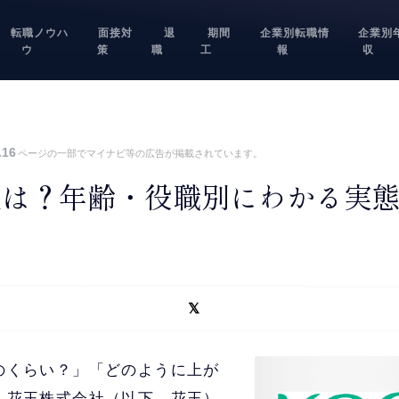
転職ノウハ
面接対
退
期間
企業別転職情
企業別
ウ
策
職
工
報
収
.16
ページの一部でマイナビ等の広告が掲載されています。
収は？年齢・役職別にわかる実
のくらい？」「どのように上が
、花王株式会社（以下、花王）