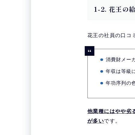
1-2. 花
花王の社員の口コ
消費財メー
年収は等級
年功序列の
他業種にはやや劣
が多い
です。