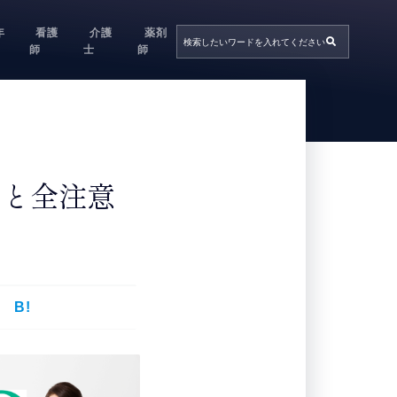
年
看護
介護
薬剤
師
士
師
態と全注意
B!