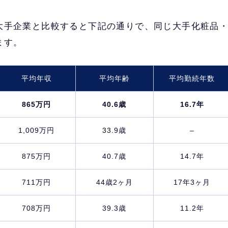
大手企業と比較すると下記の通りで、同じ大手化粧品
ます。
平均年収
平均年齢
平均勤続年数
865万円
40.6歳
16.7年
1,009万円
33.9歳
–
875万円
40.7歳
14.7年
711万円
44歳2ヶ月
17年3ヶ月
708万円
39.3歳
11.2年