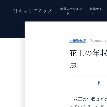
転職エージェン
転職サイ
ト
ト
企業別年収
2026.07
花王の年
点
「花王の年収はど
っていく？」など