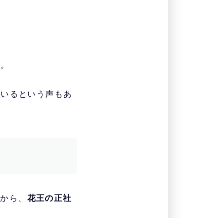
。
す。
ているという声もあ
すから、
花王の正社