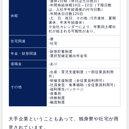
-週休2日制（休日は土日祝日）
-年間有給休暇10日～22日（下限日数
は、入社半年経過後の付与日数）
-年間休日日数125日
休暇
-土、日、祝日、その他（5月連休、夏期
連休、年末年始連休）
※会社カレンダーにより、年数回土曜出
社が組まれる可能性があり。
-寮
住宅関連
-社宅
-財形貯蓄制度
年金・財形関連
-選択型確定拠出年金等
退職金
-あり
-出産・育児支援制度（一部従業員利用
可）
-研修支援制度（全従業員利用可）
-社員食堂・食事補助（全従業員利用可）
その他
-福利厚生パッケージ
-保養所
-持株制度
-融資制度
大手企業ということもあって、独身寮や社宅が用
意されています。