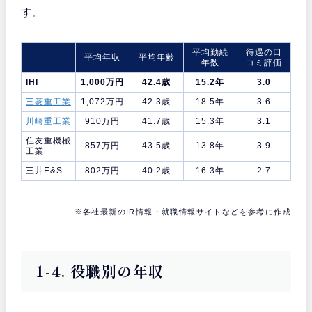
す。
平均勤続
待遇の口
平均年収
平均年齢
年数
コミ評価
IHI
1,000万円
42.4歳
15.2年
3.0
三菱重工業
1,072万円
42.3歳
18.5年
3.6
川崎重工業
910万円
41.7歳
15.3年
3.1
住友重機械
857万円
43.5歳
13.8年
3.9
工業
三井E&S
802万円
40.2歳
16.3年
2.7
※各社最新のIR情報・就職情報サイトなどを参考に作成
1-4. 役職別の年収