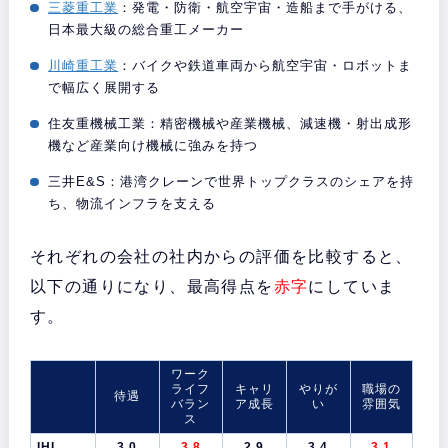
三菱重工業
：発電・防衛・航空宇宙・造船まで手がける、
日本最大級の総合重工メーカー
川崎重工業
：バイクや鉄道車両から航空宇宙・ロボットま
で幅広く展開する
住友重機械工業：精密機械や産業機械、減速機・射出成形
機など産業向け機械に強みを持つ
三井E&S：港湾クレーンで世界トップクラスのシェアを持
ち、物流インフラを支える
それぞれの会社の社内からの評価を比較すると、
以下の通りになり、最高得点を
赤字
にしていま
す。
ワーク
ライフ
キャリ
やりが
職場の
待遇
バラン
ア成長
い
雰囲気
ス
IHI
3.0
3.8
2.9
3.4
3.1