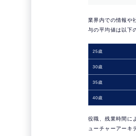
業界内での情報や
与の平均値は以下
25歳
30歳
35歳
40歳
役職、残業時間に
ューチャーアーキ