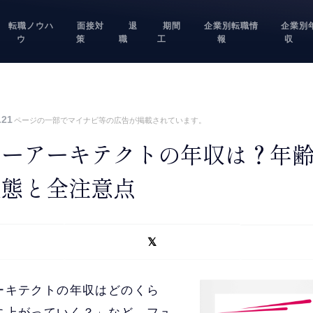
転職ノウハ
面接対
退
期間
企業別転職情
企業別
ウ
策
職
工
報
収
.21
ページの一部でマイナビ等の広告が掲載されています。
ャーアーキテクトの年収は？年
実態と全注意点
ーキテクトの年収はどのくら
に上がっていく？」など、フュ