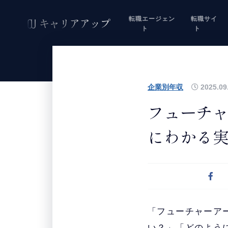
転職エージェン
転職サイ
ト
ト
企業別年収
2025.09
フューチ
にわかる
「フューチャーア
い？」「どのよう