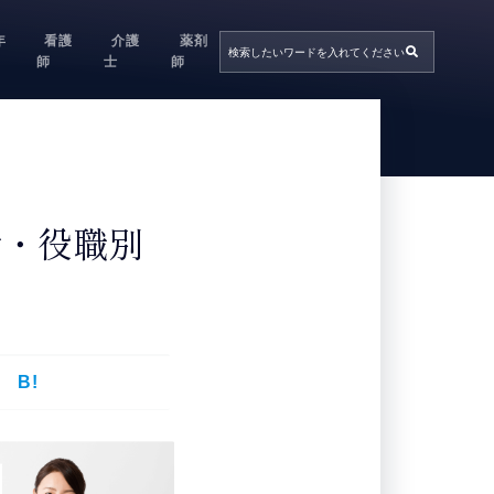
年
看護
介護
薬剤
師
士
師
齢・役職別
B!