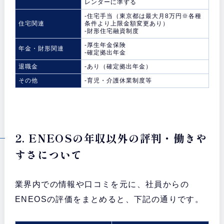
レンダーに準ずる
-住宅手当（東京都は最大月8万円※各種
住宅関連
条件より上限金額変更あり）
-財形住宅融資制度
-厚生年金保険
年金・財形関連
-確定拠出年金
退職金
-あり（確定拠出年金）
その他
-育児・介護休業制度等
2. ENEOSの年収以外の評判・働きや
すさについて
業界内での情報や口コミを元に、社員からの
ENEOSの評価をまとめると、下記の通りです。