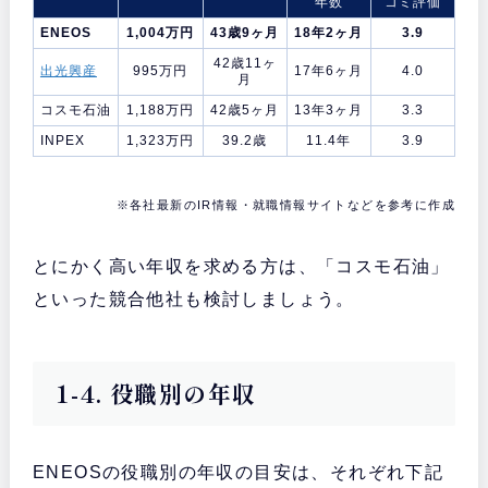
年数
コミ評価
ENEOS
1,004万円
43歳9ヶ月
18年2ヶ月
3.9
42歳11ヶ
出光興産
995万円
17年6ヶ月
4.0
月
コスモ石油
1,188万円
42歳5ヶ月
13年3ヶ月
3.3
INPEX
1,323万円
39.2歳
11.4年
3.9
※各社最新のIR情報・就職情報サイトなどを参考に作成
とにかく高い年収を求める方は、「コスモ石油」
といった競合他社も検討しましょう。
1-4. 役職別の年収
ENEOSの役職別の年収の目安は、それぞれ下記