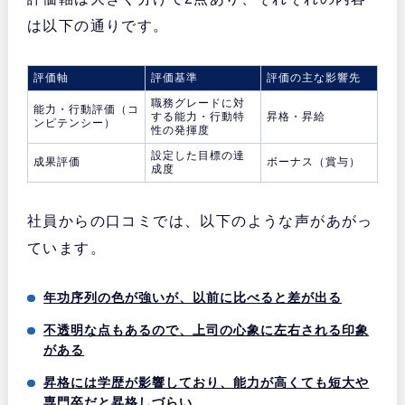
は以下の通りです。
評価軸
評価基準
評価の主な影響先
職務グレードに対
能力・行動評価（コ
する能力・行動特
昇格・昇給
ンピテンシー）
性の発揮度
設定した目標の達
成果評価
ボーナス（賞与）
成度
社員からの口コミでは、以下のような声があがっ
ています。
年功序列の色が強いが、以前に比べると差が出る
不透明な点もあるので、上司の心象に左右される印象
がある
昇格には学歴が影響しており、能力が高くても短大や
専門卒だと昇格しづらい