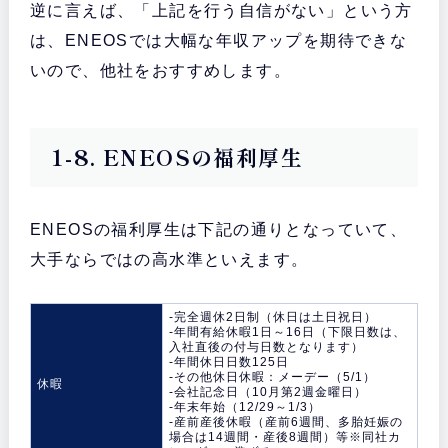
逆に言えば、「上記を行う自信がない」という方
は、ENEOSでは大幅な年収アップを期待できな
いので、他社をおすすめします。
1-8. ENEOSの福利厚生
ENEOSの福利厚生は下記の通りとなっていて、
大手ならではの高水準といえます。
-完全週休2日制（休日は土日祝日）
-年間有給休暇1日～16日（下限日数は、
入社直後の付与日数となります）
-年間休日日数125日
-その他休日休暇：メーデー（5/1）
休暇
-会社記念日（10月第2週金曜日）
-年末年始（12/29～1/3）
-産前産後休暇（産前6週間、多胎妊娠の
場合は14週間・産後8週間）等※同社カ