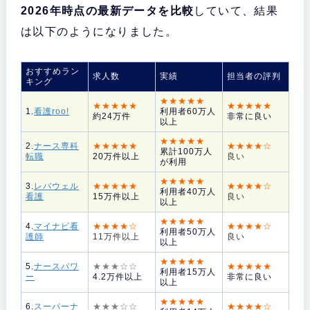
2026年時点の最新データを比較
していて、結果
は以下のようになりました。
おすすめラン
求人数
実績
担当者の評判
キング
★★★★★
★★★★★
★★★★★
1.
看護roo!
利用者60万人
約24万件
非常に良い
以上
★★★★★
2.
ナース専科
★★★★★
★★★★☆
累計100万人
転職
20万件以上
良い
が利用
★★★★★
3.
レバウェル
★★★★★
★★★★☆
利用者40万人
看護
15万件以上
良い
以上
★★★★★
4.
マイナビ看
★★★★☆
★★★★☆
利用者50万人
護師
11万件以上
良い
以上
★★★★★
5.
ナースパワ
★★★☆☆
★★★★★
利用者15万人
ー
4.2万件以上
非常に良い
以上
★★★★★
6.
スーパーナ
★★★☆☆
★★★★☆