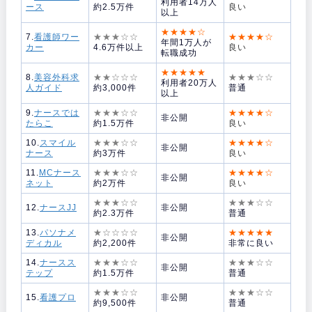
利用者14万人
ース
約2.5万件
良い
以上
★★★★☆
7.
看護師ワー
★★★☆☆
★★★★☆
年間1万人が
カー
4.6万件以上
良い
転職成功
★★★★★
8.
美容外科求
★★☆☆☆
★★★☆☆
利用者20万人
人ガイド
約3,000件
普通
以上
9.
ナースでは
★★★☆☆
★★★★☆
非公開
たらこ
約1.5万件
良い
10.
スマイル
★★★☆☆
★★★★☆
非公開
ナース
約3万件
良い
11.
MCナース
★★★☆☆
★★★★☆
非公開
ネット
約2万件
良い
★★★☆☆
★★★☆☆
12.
ナースJJ
非公開
約2.3万件
普通
13.
パソナメ
★☆☆☆☆
★★★★★
非公開
ディカル
約2,200件
非常に良い
14.
ナースス
★★★☆☆
★★★☆☆
非公開
テップ
約1.5万件
普通
★★★☆☆
★★★☆☆
15.
看護プロ
非公開
約9,500件
普通