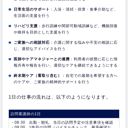
日常生活のサポート
：入浴・清拭・排泄・食事介助など、
生活面の支援を行う
リハビリ支援
：歩行訓練や関節可動域訓練など、機能回復
や維持を目的とした支援を行う
ご家族への相談対応
：介護に関する悩みや不安の相談に応
じ、適切なアドバイスを行う
医師やケアマネジャーとの連携
：利用者の状態に応じた情
報共有や報告を行い、適切なケアを継続できるようにする
終末期ケア（看取り含む）
：自宅での最期を希望する方へ
のケアや、ご家族の精神的サポートを行う
1日の仕事の流れは、以下のようになります。
訪問看護師の1日
・08:30 出勤・朝礼、当日の訪問予定や注意事項を確認
・09:00 1件目の訪問（バイタルチェック、服薬確認な