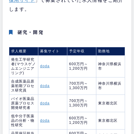
採用サイト
」で募集されていた求人情報をご紹介
します。
研究・開発
求人概要
募集サイト
予定年収
勤務地
発生工学研究
者(マウスゲノ
600万円～
神奈川県横浜
doda
ムエンジニア
1,200万円
市
リング)
合成医薬品原
700万円～
神奈川県横浜
薬初期プロセ
doda
1,300万円
市
ス研究員
バイオ医薬品
700万円～
原薬プロセス
doda
東京都北区
1,300万円
開発研究者
低中分子医薬
600万円～
品の分析・物
doda
東京都北区
1,200万円
性研究
品質保証担当
600万円～