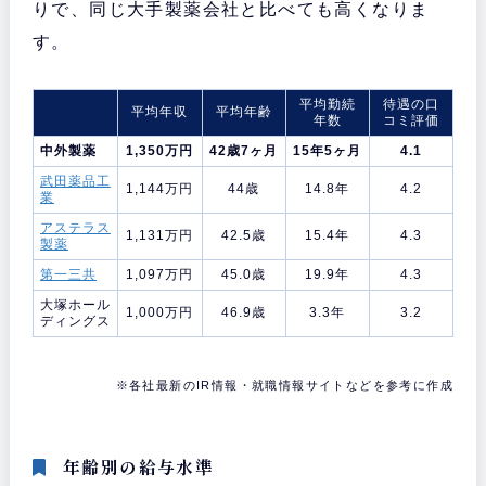
りで、同じ大手製薬会社と比べても高くなりま
す。
平均勤続
待遇の口
平均年収
平均年齢
年数
コミ評価
中外製薬
1,350万円
42歳7ヶ月
15年5ヶ月
4.1
武田薬品工
1,144万円
44歳
14.8年
4.2
業
アステラス
1,131万円
42.5歳
15.4年
4.3
製薬
第一三共
1,097万円
45.0歳
19.9年
4.3
大塚ホール
1,000万円
46.9歳
3.3年
3.2
ディングス
※各社最新のIR情報・就職情報サイトなどを参考に作成
年齢別の給与水準