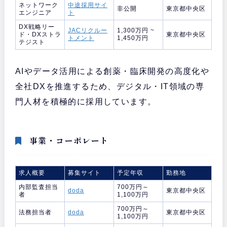
ネットワーク
中途採用サイ
非公開
東京都中央区
エンジニア
ト
DX戦略リー
JACリクルー
1,300万円 ~
ド・DXストラ
東京都中央区
トメント
1,450万円
テジスト
AIやデータ活用による創薬・臨床開発の高度化や
全社DXを推進するため、デジタル・IT領域の専
門人材を積極的に採用しています。
事業・コーポレート
求人概要
募集サイト
予定年収
勤務地
内部監査担当
700万円～
doda
東京都中央区
者
1,100万円
700万円～
法務担当者
doda
東京都中央区
1,100万円