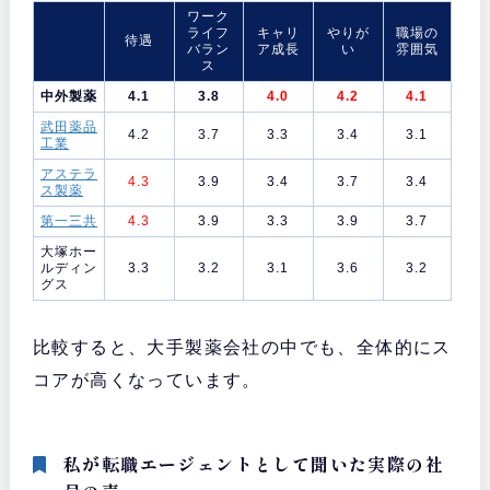
ワーク
ライフ
キャリ
やりが
職場の
待遇
バラン
ア成長
い
雰囲気
ス
中外製薬
4.1
3.8
4.0
4.2
4.1
武田薬品
4.2
3.7
3.3
3.4
3.1
工業
アステラ
4.3
3.9
3.4
3.7
3.4
ス製薬
第一三共
4.3
3.9
3.3
3.9
3.7
大塚ホー
ルディン
3.3
3.2
3.1
3.6
3.2
グス
比較すると、大手製薬会社の中でも、全体的にス
コアが高くなっています。
私が転職エージェントとして聞いた実際の社