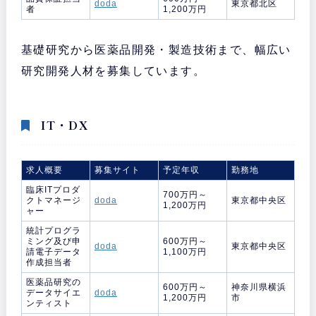
doda
東京都北区
者
1,200万円
基礎研究から医薬品開発・製造技術まで、幅広い
研究開発人材を募集しています。
IT・DX
求人概要
募集サイト
予定年収
勤務地
臨床ITプロダ
700万円～
クトマネージ
doda
東京都中央区
1,200万円
ャー
統計プログラ
ミング及び申
600万円～
doda
東京都中央区
請電子データ
1,100万円
作成担当者
医薬品研究の
600万円～
神奈川県横浜
データサイエ
doda
1,200万円
市
ンティスト