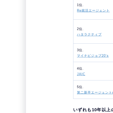
1位.
Re就活エージェント
2位.
ハタラクティブ
3位.
マイナビジョブ20’s
4位.
JAIC
5位.
第二新卒エージェントn
いずれも10年以