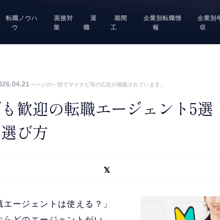
転職ノウハ
面接対
退
期間
企業別転職情
企業別
ウ
策
職
工
報
収
26.04.21
ページの一部でマイナビ等の広告が掲載されています。
も歓迎の転職エージェント5選
と選び方
職エージェントは使える？」
ならどのエージェントがい