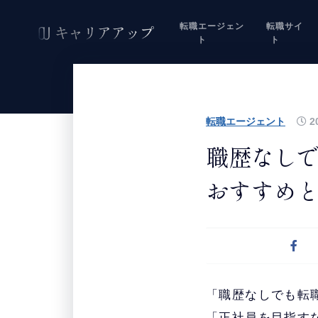
転職エージェン
転職サイ
ト
ト
転職エージェント
20
職歴なしで
おすすめ
「職歴なしでも転
「正社員を目指す