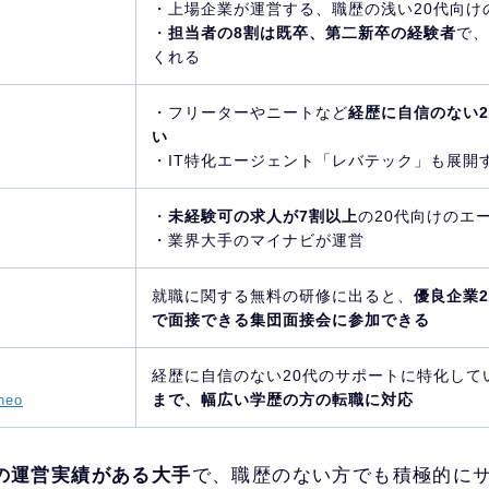
・上場企業が運営する、職歴の浅い20代向け
・
担当者の8割は既卒、第二新卒の経験者
で、
くれる
・フリーターやニートなど
経歴に自信のない2
い
・IT特化エージェント「レバテック」も展開
・
未経験可の求人が7割以上
の20代向けのエ
・業界大手のマイナビが運営
就職に関する無料の研修に出ると、
優良企業
で面接できる集団面接会に参加できる
経歴に自信のない20代のサポートに特化して
まで、幅広い学歴の方の転職に対応
eo
上の運営実績がある大手
で、職歴のない方でも積極的に