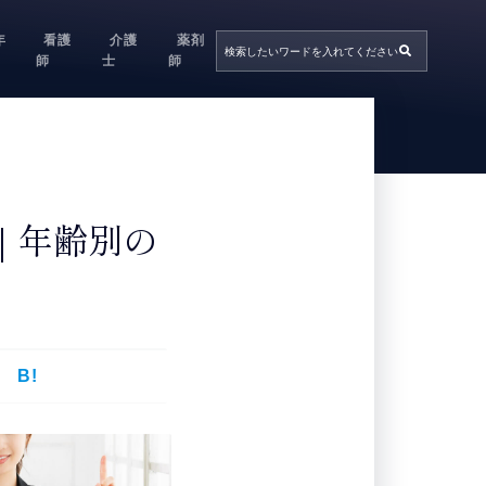
年
看護
介護
薬剤
師
士
師
｜年齢別の
B!