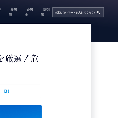
年
看護
介護
薬剤
師
士
師
を厳選！危
B!