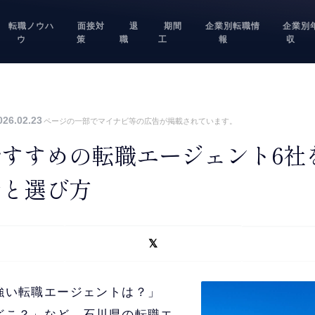
転職ノウハ
面接対
退
期間
企業別転職情
企業別
ウ
策
職
工
報
収
26.02.23
ページの一部でマイナビ等の広告が掲載されています。
すすめの転職エージェント6社
情と選び方
強い転職エージェントは？」
どこ？」など、石川県の転職エ