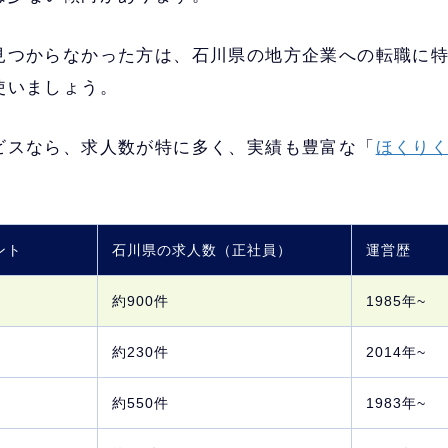
半数以上の求人が年収800万以上で、
管理部門や
見つからなかった方は、石川県の地方企業への転職に
職に強い
使いましょう。
世界60の国と地域でサービス提供実績のある企
ェント
資系の転職に強い
ビスなら、求人数が特に多く、実績も豊富な「
ほくりく
ハイクラスの転職で真っ先に名前が上がる老舗
ント
上は登録必須
ント
石川県の求人数（正社員）
運営歴
約900件
1985年~
約230件
2014年~
約550件
1983年~