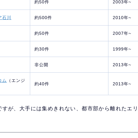
約50件
2003年~
ア石川
約500件
2010年~
約50件
2007年~
約30件
1999年~
非公開
2013年~
コム
（エンジ
約40件
2013年~
ですが、大手には集めきれない、都市部から離れたエ