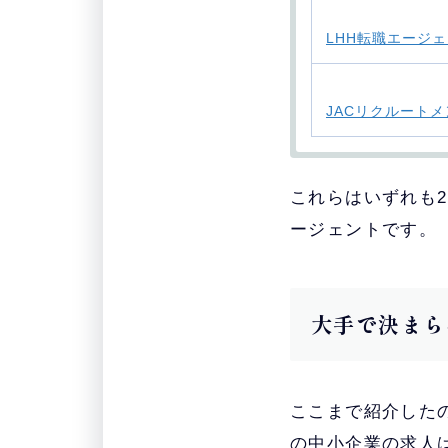
・
LHH転職エージ
・
JACリクルートメ
・
これらはいずれも
おすすめ
エージェント
ージェントです。
・
doda
大手で決まら
・
マイナビ転職AGE
ここまで紹介した
・
ワークポート
の中小企業の求人