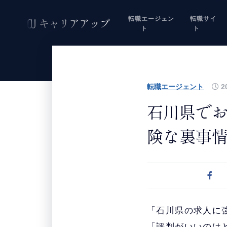
転職エージェン
転職サイ
ト
ト
転職エージェント
20
石川県でお
険な裏事
「石川県の求人に
「評判がいいのは