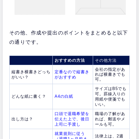
その他、作成や提出のポイントをまとめると以下
の通りです。
おすすめの方法
その他方法
会社の指定があ
縦書き横書きどっち
定番なので縦書き
れば横書きでも
がいい？
がおすすめ
可。
サイズはB5でも
可。罫線入りの
どんな紙に書く？
A4の白紙
用紙や便箋でも
いい。
口頭で退職希望を
職場の了解があ
出し方は？
伝えた上で、後日
れば、郵送やメ
上司に手渡し
ールも可。
就業規則に従う
法律上は、2週
（退職1ヶ月前ま