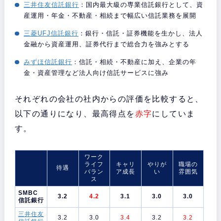
三井住友信託銀行
：国内最大級の専業信託銀行として、資
産運用・年金・不動産・相続まで幅広い信託業務を展開
三菱UFJ信託銀行
：銀行・信託・証券機能を生かし、法人
金融から資産運用、証券代行まで総合力を強みとする
みずほ信託銀行
：信託・相続・不動産に加え、企業の年
金・資産管理など法人向け信託サービスに強み
それぞれの会社の社内からの評価を比較すると、
以下の通りになり、最高得点を
赤字
にしていま
す。
ワーク
ライフ
キャリ
やりが
職場の
待遇
バラン
ア成長
い
雰囲気
ス
SMBC
3.2
4.2
3.1
3.0
3.0
信託銀行
三井住友
3.2
3.0
3.4
3.2
3.2