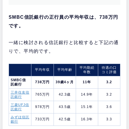
SMBC信託銀行の正行員の平均年収は、738万円
です。
一緒に検討される信託銀行と比較すると下記の通
りで、平均的です。
平均勤続
待遇の口
平均年収
平均年齢
年数
コミ評価
SMBC信
738万円
39歳4ヶ月
11年
3.2
託銀行
三井住友信
765万円
42.3歳
14.9年
3.2
託銀行
三菱UFJ信
978万円
43.5歳
15.1年
3.6
託銀行
みずほ信託
733万円
42.5歳
16.3年
3.3
銀行