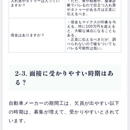
入れ墨やタトゥーは入ってい
・ただ、寮や勤務中、健康診
ますか？
断でバレるので目立つ入れ墨
やタトゥーがある方は正直に
伝えるべき。
・借金もマイナスの印象を与
える。特に100万円を超える
と、大幅な減点になることも
借金はありますか？
ある。
・正直に伝えるべきだが、調
べられないので嘘をついても
バレる可能性は低い。
2-3. 面接に受かりやすい時期はあ
る？
自動車メーカーの期間工は、欠員が出やすい以下
の時期は、募集が増えて、受かりやすいとされて
います。