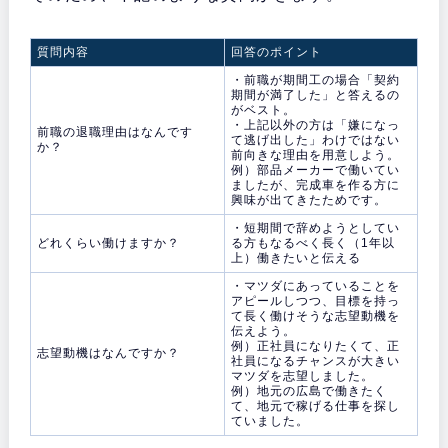
質問内容
回答のポイント
・前職が期間工の場合「契約
期間が満了した」と答えるの
がベスト。
・上記以外の方は「嫌になっ
前職の退職理由はなんです
て逃げ出した」わけではない
か？
前向きな理由を用意しよう。
例）部品メーカーで働いてい
ましたが、完成車を作る方に
興味が出てきたためです。
・短期間で辞めようとしてい
どれくらい働けますか？
る方もなるべく長く（1年以
上）働きたいと伝える
・マツダにあっていることを
アピールしつつ、目標を持っ
て長く働けそうな志望動機を
伝えよう。
例）正社員になりたくて、正
志望動機はなんですか？
社員になるチャンスが大きい
マツダを志望しました。
例）地元の広島で働きたく
て、地元で稼げる仕事を探し
ていました。