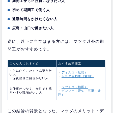
期間工から正社員になりたい人
初めて期間工で働く人
通勤時間をかけたくない人
広島・山口で働きたい人
逆に、以下に当てはまる方には、マツダ以外の期
間工がおすすめです。
こんな人におすすめ
おすすめ期間工
・とにかく、たくさん稼ぎた
・
ディスコ（広島）
い人
・
トヨタ自動車（愛知）
・深夜勤務に自信がない人
・
ジヤトコ（静岡）
力仕事が少なく、女性でも稼
・
デンソー（愛知・三重・静
ぎやすい職場がいい人
岡）
この結論の背景となった、マツダのメリット・デ