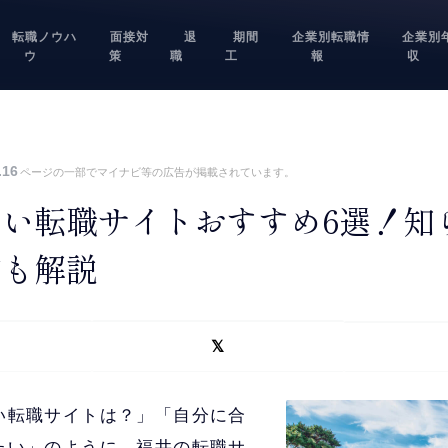
転職ノウハ
面接対
退
期間
企業別転職情
企業別
ウ
策
職
工
報
収
.16
ページの一部でマイナビ等の広告が掲載されています。
い転職サイトおすすめ6選！知
方も解説
い転職サイトは？」「自分に合
たい」のように、福井の転職サ