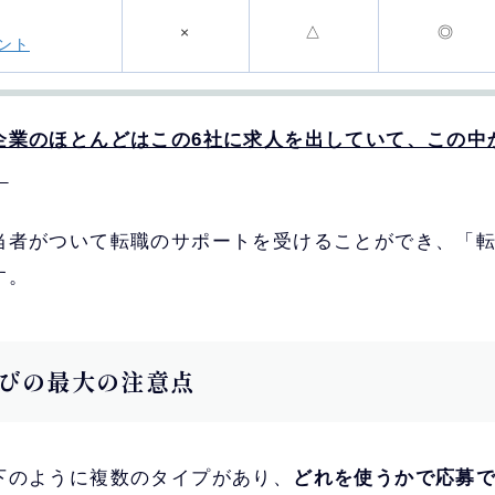
×
△
◎
ント
企業のほとんどはこの6社に求人を出していて、この中
。
求人数やサポート実績は国内トップクラス
で、
当者がついて転職のサポートを受けることができ、「
が集中している
す。
新卒領域では最大手なのもあり、
20~30代の
NT
強い
びの最大の注意点
エンジニアや営業職のサポート実績が豊富
で、
面談が可能
半数以上の求人が年収800万以上で、
管理部門や
下のように複数のタイプがあり、
どれを使うかで応募
職に強い