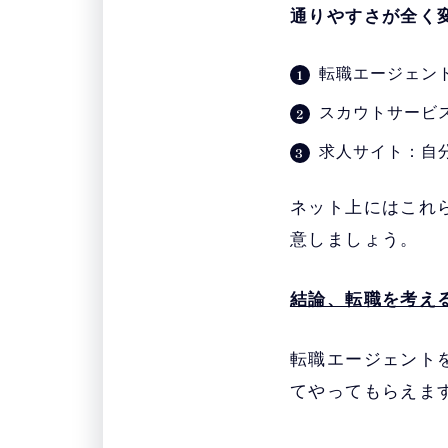
通りやすさが全く
・
LHH転職エージ
転職エージェン
スカウトサービ
・
JACリクルートメ
求人サイト：自
ネット上にはこれ
意しましょう。
結論、転職を考え
転職エージェント
てやってもらえま