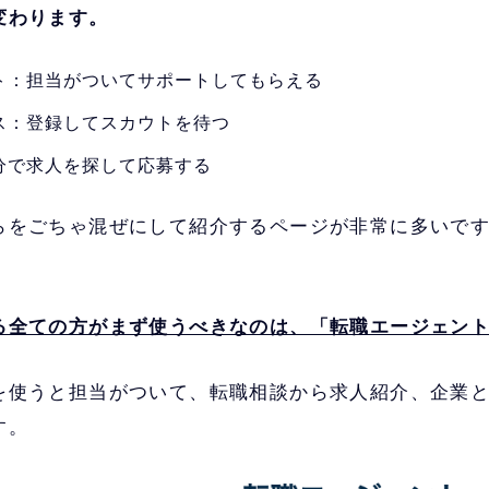
変わります。
世界60の国と地域でサービス提供実績のある企
ェント
資系の転職に強い
ト：担当がついてサポートしてもらえる
ス：登録してスカウトを待つ
ハイクラスの転職で真っ先に名前が上がる老舗
ント
上は登録必須
分で求人を探して応募する
らをごちゃ混ぜにして紹介するページが非常に多いで
る全ての方がまず使うべきなのは、「転職エージェン
を使うと担当がついて、転職相談から求人紹介、企業
す。