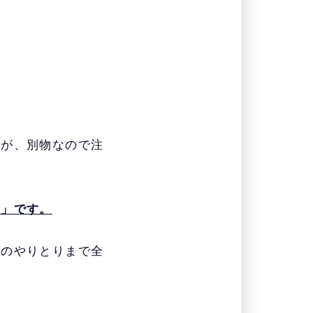
業が運営元で、
外
で、
年収700万円以
すが、別物なので注
ト」です。
とのやりとりまで全