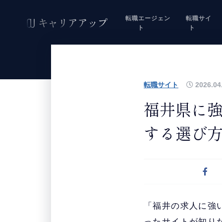
転職エージェン
転職サイ
ト
ト
転職サイト
2026.04
福井県に強
する選び
「福井の求人に強
ったサイトが知り