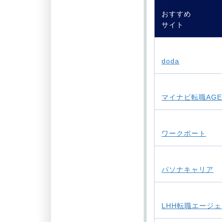
・
おすすめ
サイト
・
doda
・
マイナビ転職AGE
・
ワークポート
・
パソナキャリア
・
LHH転職エージ