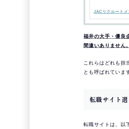
・
JACリクルートメ
・
福井の大手・優良
おすすめ
サイト
間違いありません
・
これらはどれも担
doda
とも呼ばれていま
・
マイナビ転職AGE
転職サイト選
・
ワークポート
・
転職サイトは、以
パソナキャリア