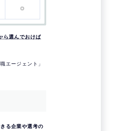
◎
から選んでおけば
大手優良企業の求人
転職エージェント」
若手のサポートに特に
全国の拠点で対面の
女性の管理職の転
できる企業や選考の