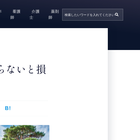
年
看護
介護
薬剤
師
士
師
らないと損
B!