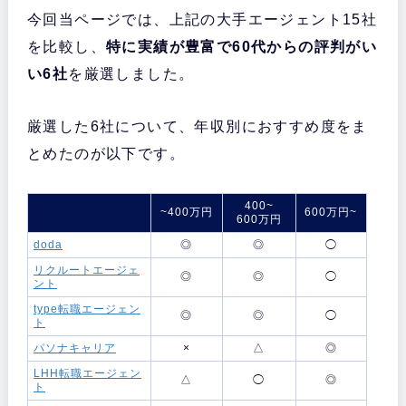
今回当ページでは、上記の大手エージェント15社
を比較し、
特に実績が豊富で60代からの評判がい
い6社
を厳選しました。
厳選した6社について、年収別におすすめ度をま
とめたのが以下です。
400~
~400万円
600万円~
600万円
doda
◎
◎
◯
リクルートエージェ
◎
◎
◯
ント
type転職エージェン
◎
◎
◯
ト
パソナキャリア
×
△
◎
LHH転職エージェン
△
◯
◎
ト