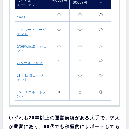
おすすめ
~400万円
600万円
~
エージェント
・
◎
◎
◯
doda
・
リクルートエージ
◎
◎
◯
ェント
・
type転職エージェ
◎
◎
△
ント
・
×
△
◎
パソナキャリア
・
LHH転職エージ
△
◯
◎
ェント
・
JACリクルートメ
×
△
◎
ント
・
おすすめ
いずれも20年以上の運営実績がある大手で、求人
エージェント
求人数・サポート実績が業界トップ
が豊富にあり、60代でも積極的にサポートしても
・