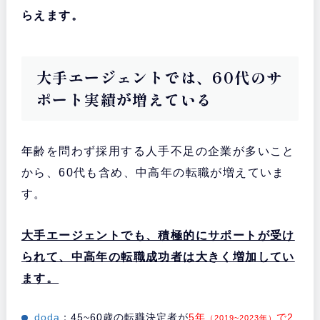
クラス
の大手で、幅広い年代の転職
doda
に対応
らえます。
・
全国各地の職場とパイプを持ち、
地
リクルートエー
方での転職にも強い
ジェント
大手エージェントでは、60代のサ
・
首都圏のみの対応で、
ITエンジニ
type転職エージ
ア・営業職・女性の転職サポートに
ポート実績が増えている
ェント
強い
半数以上の求人が年収800万以上で、
・
管理部門や女性のハイキャリア転職
パソナキャリア
に強い
年齢を問わず採用する人手不足の企業が多いこと
・
世界60の国と地域でサービス提供実
LHH転職エージ
績のあるアデコの運営で、
外資系の
から、60代も含め、中高年の転職が増えていま
ェント
転職に強い
す。
・
ハイクラス転職で真っ先に名前が上
JACリクルート
がる老舗で、
年収600万円以上は登録
メント
必須
大手エージェントでも、積極的にサポートが受け
られて、中高年の転職成功者は大きく増加してい
ます。
doda
：45~60歳の転職決定者が
5年
で2
（2019~2023年）