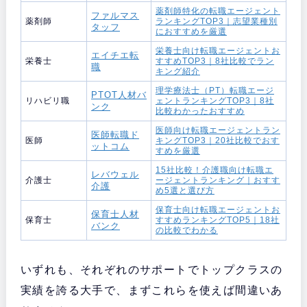
薬剤師特化の転職エージェント
ファルマス
薬剤師
ランキングTOP3｜志望業種別
タッフ
におすすめを厳選
栄養士向け転職エージェントお
エイチエ転
栄養士
すすめTOP3｜8社比較でラン
職
キング紹介
理学療法士（PT）転職エージ
PTOT人材バ
リハビリ職
ェントランキングTOP3｜8社
ンク
比較わかったおすすめ
医師向け転職エージェントラン
医師転職ド
医師
キングTOP3｜20社比較でおす
ットコム
すめを厳選
15社比較！介護職向け転職エ
レバウェル
介護士
ージェントランキング｜おすす
介護
め5選と選び方
保育士向け転職エージェントお
保育士人材
保育士
すすめランキングTOP5｜18社
バンク
の比較でわかる
いずれも、それぞれのサポートでトップクラスの
実績を誇る大手で、まずこれらを使えば間違いあ