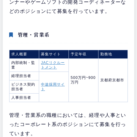
ンナーやゲームソフトの開発コーディネーターな
どのポジションにて募集を行っています。
管理・営業系
求人概要
募集サイト
予定年収
勤務地
内部統制・監
JACリクルー
査
トメント
経理担当者
500万円~900
京都府京都市
万円
ビジネス契約
中途採用サイ
担当者
ト
人事担当者
管理・営業系の職種においては、経理や人事とい
ったコーポレート系のポジションにて募集を行っ
ています。