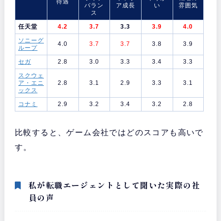
待遇
バラン
ア成長
い
雰囲気
ス
任天堂
4.2
3.7
3.3
3.9
4.0
ソニーグ
4.0
3.7
3.7
3.8
3.9
ループ
セガ
2.8
3.0
3.3
3.4
3.3
スクウェ
ア・エニ
2.8
3.1
2.9
3.3
3.1
ックス
コナミ
2.9
3.2
3.4
3.2
2.8
比較すると、ゲーム会社ではどのスコアも高いで
す。
私が転職エージェントとして聞いた実際の社
員の声