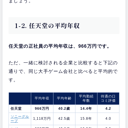
ましょう。
1-2. 任天堂の平均年収
任天堂の正社員の平均年収は、966万円です。
ただ、一緒に検討される企業と比較すると下記の
通りで、同じ大手ゲーム会社と比べると平均的で
す。
平均勤続
待遇の口
平均年収
平均年齢
年数
コミ評価
任天堂
966万円
40.2歳
14.4年
4.2
ソニーグル
1,118万円
42.5歳
15.8年
4.0
ープ