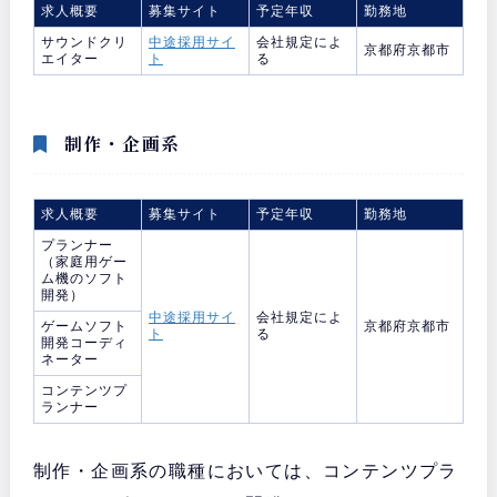
求人概要
募集サイト
予定年収
勤務地
サウンドクリ
中途採用サイ
会社規定によ
京都府京都市
エイター
ト
る
制作・企画系
求人概要
募集サイト
予定年収
勤務地
プランナー
（家庭用ゲー
ム機のソフト
開発）
中途採用サイ
会社規定によ
ゲームソフト
京都府京都市
ト
る
開発コーディ
ネーター
コンテンツプ
ランナー
制作・企画系の職種においては、コンテンツプラ