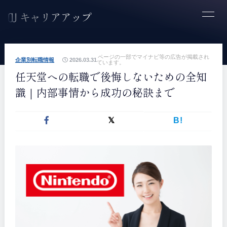
ページの一部でマイナビ等の広告が掲載され
企業別転職情報
2026.03.31
ています。
任天堂への転職で後悔しないための全知
識｜内部事情から成功の秘訣まで
B!