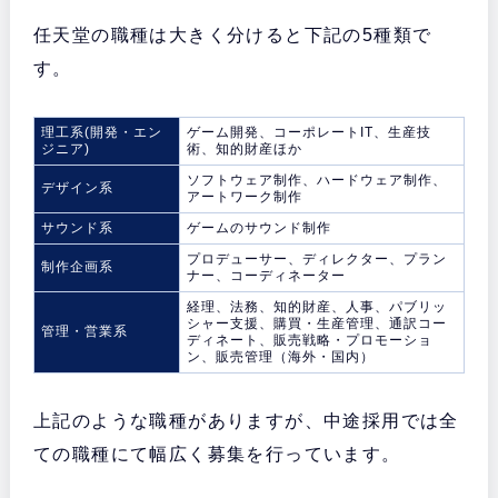
任天堂の職種は大きく分けると下記の5種類で
す。
理工系(開発・エン
ゲーム開発、コーポレートIT、生産技
ジニア)
術、知的財産ほか
ソフトウェア制作、ハードウェア制作、
デザイン系
アートワーク制作
サウンド系
ゲームのサウンド制作
プロデューサー、ディレクター、プラン
制作企画系
ナー、コーディネーター
経理、法務、知的財産、人事、パブリッ
シャー支援、購買・生産管理、通訳コー
管理・営業系
ディネート、販売戦略・プロモーショ
ン、販売管理（海外・国内）
上記のような職種がありますが、中途採用では全
ての職種にて幅広く募集を行っています。