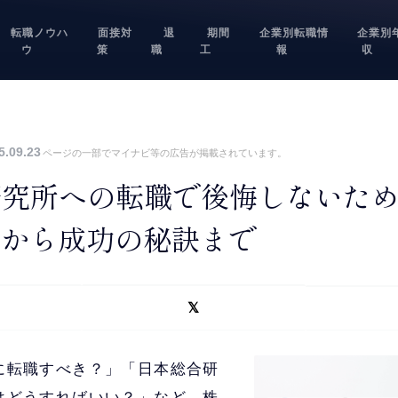
転職ノウハ
面接対
退
期間
企業別転職情
企業別
ウ
策
職
工
報
収
5.09.23
ページの一部でマイナビ等の広告が掲載されています。
研究所への転職で後悔しないた
情から成功の秘訣まで
に転職すべき？」「日本総合研
はどうすればいい？」など、株