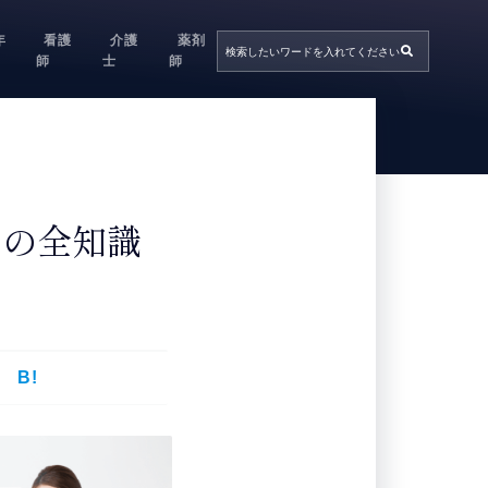
年
看護
介護
薬剤
師
士
師
めの全知識
B!