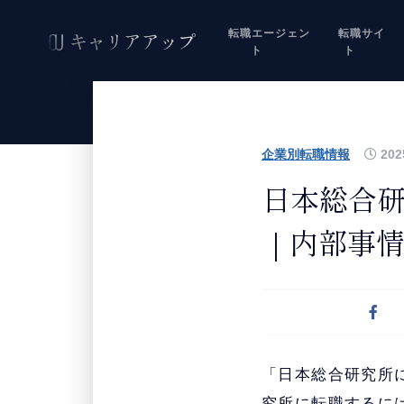
転職エージェン
転職サイ
ト
ト
企業別転職情報
202
日本総合
｜内部事
「日本総合研究所
究所に転職するに