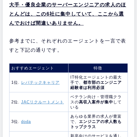
大手・優良企業のサーバーエンジニアの求人のほ
とんどは、この6社に集中していて、ここから選
んでおけば間違いありません。
参考までに、それぞれのエージェントを一言で表
すと下記の通りです。
おすすめエージェント
特徴
IT特化エージェントの最大
1位.
レバテックキャリア
手で、
都市部のエンジニア
経験者は利用必須
ベテラン向け・管理職クラ
2位.
JACリクルートメント
スの
高収入案件が集中
して
いる
あらゆる業界の求人が豊富
3位.
doda
で、
エンジニアの求人数も
トップクラス
新卒向けのサービスを通し