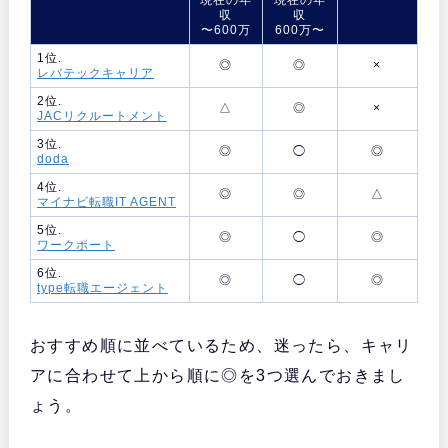
現在の年
現在の年
収
収
〜600万
600万〜
1位.
◎
◎
×
レバテックキャリア
2位.
△
◎
×
JACリクルートメント
3位.
◎
◯
◎
doda
4位.
◎
◎
△
マイナビ転職IT AGENT
5位.
◎
◯
◎
ワークポート
6位.
◎
◯
◎
type転職エージェント
おすすめ順に並べているため、迷ったら、キャリ
アに合わせて上から順に◎を3つ選んでおきまし
ょう。