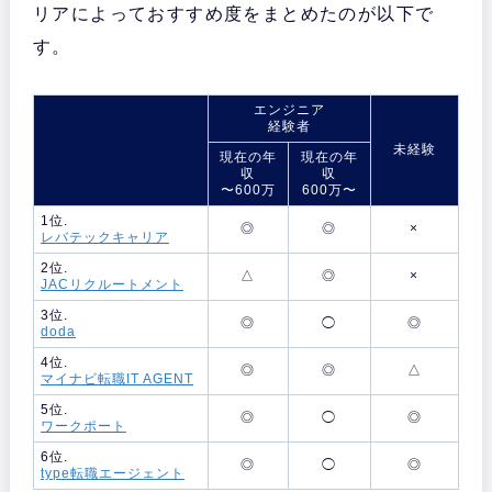
リアによっておすすめ度をまとめたのが以下で
す。
エンジニア
経験者
未経験
現在の年
現在の年
収
収
〜600万
600万〜
1位.
◎
◎
×
レバテックキャリア
2位.
△
◎
×
JACリクルートメント
3位.
◎
◯
◎
doda
4位.
◎
◎
△
マイナビ転職IT AGENT
5位.
◎
◯
◎
ワークポート
6位.
◎
◯
◎
type転職エージェント