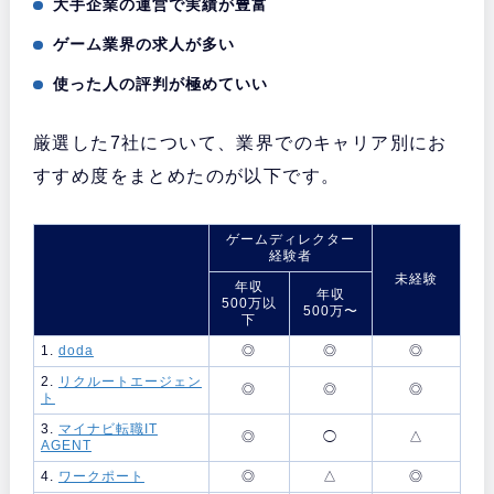
大手企業の運営で実績が豊富
ゲーム業界の求人が多い
使った人の評判が極めていい
厳選した7社について、業界でのキャリア別にお
すすめ度をまとめたのが以下です。
ゲームディレクター
経験者
未経験
年収
年収
500万以
500万〜
下
1.
doda
◎
◎
◎
2.
リクルートエージェン
◎
◎
◎
ト
3.
マイナビ転職IT
◎
◯
△
AGENT
4.
ワークポート
◎
△
◎