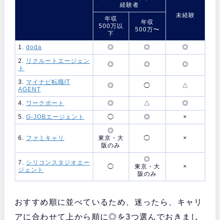
経験者
未経験
年収
年収
500万以
500万〜
下
1.
doda
◎
◎
◎
2.
リクルートエージェン
◎
◎
◎
ト
3.
マイナビ転職IT
◎
◯
△
AGENT
4.
ワークポート
◎
△
◎
5.
G-JOBエージェント
◯
◎
×
◎
6.
ファミキャリ
東京・大
◯
×
阪のみ
◎
7.
シリコンスタジオエー
◯
東京・大
×
ジェント
阪のみ
おすすめ順に並べているため、迷ったら、キャリ
アに合わせて上から順に◎を3つ選んでおきまし