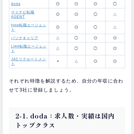
doda
◎
◎
◎
◯
マイナビ転職
◎
◎
◯
△
AGENT
type転職エージェン
◎
◎
◯
△
ト
パソナキャリア
△
◯
◎
◎
LHH転職エージェン
△
◯
◯
◎
ト
JACリクルートメン
×
△
◎
◎
ト
それぞれ特徴を解説するため、自分の年収に合わ
せて3社に登録しましょう。
2-1. doda：求人数・実績は国内
トップクラス