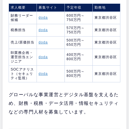
求人概要
募集サイト
予定年収
勤務地
財務リーダー
600万円～
doda
東京都渋谷区
候補
750万円
570万円～
税務担当
doda
東京都渋谷区
750万円
500万円～
売上/原価担当
doda
東京都渋谷区
650万円
BI業務企画・
400万円～
運営担当エン
doda
東京都渋谷区
800万円
ジニア
SOCアナリス
500万円～
ト（セキュリ
doda
東京都渋谷区
800万円
ティ監視）
グローバルな事業運営とデジタル基盤を支えるた
め、財務・税務・データ活用・情報セキュリティ
などの専門人材を募集しています。