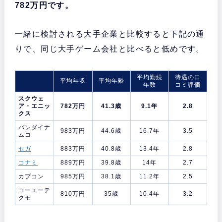
782万円です。
一緒に検討される大手企業と比較すると下記の通
りで、同じ大手ゲーム会社と比べると低めです。
平均勤続
待遇の口
平均年収
平均年齢
年数
コミ評価
スクウェ
ア・エニッ
782万円
41.3歳
9.1年
2.8
クス
バンダイナ
983万円
44.6歳
16.7年
3.5
ムコ
セガ
883万円
40.8歳
13.4年
2.8
コナミ
889万円
39.8歳
14年
2.7
カプコン
985万円
38.1歳
11.2年
2.5
コーエーテ
810万円
35歳
10.4年
3.2
クモ