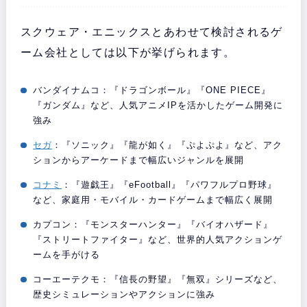
スクウェア・エニックスとあわせて検討されるゲ
ーム会社としては以下が挙げられます。
バンダイナムコ：『ドラゴンボール』『ONE PIECE』
『ガンダム』など、人気アニメIPを活かしたゲーム開発に
強み
セガ
：『ソニック』『龍が如く』『ぷよぷよ』など、アク
ションからアーケードまで幅広いジャンルを展開
コナミ
：『遊戯王』『eFootball』『パワフルプロ野球』
など、家庭用・モバイル・カードゲームまで幅広く展開
カプコン：『モンスターハンター』『バイオハザード』
『ストリートファイター』など、世界的人気アクションゲ
ームを手がける
コーエーテクモ：『信長の野望』『無双』シリーズなど、
歴史シミュレーションやアクションに強み