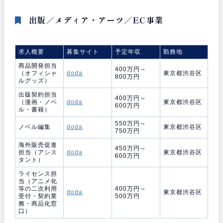
出版／メディア・アーツ／EC事業
求人概要
募集サイト
予定年収
勤務地
商品開発担当
400万円～
（オフィシャ
doda
東京都渋谷区
800万円
ルグッズ）
出版契約担当
400万円～
（漫画・ノベ
doda
東京都渋谷区
600万円
ル・書籍）
550万円～
ノベル編集
doda
東京都渋谷区
750万円
海外販売促進
450万円～
担当（アシス
doda
東京都渋谷区
600万円
タント）
ライセンス担
当（アニメ化
等の二次利用
400万円～
doda
東京都渋谷区
受付・契約業
500万円
務・商品化窓
口）