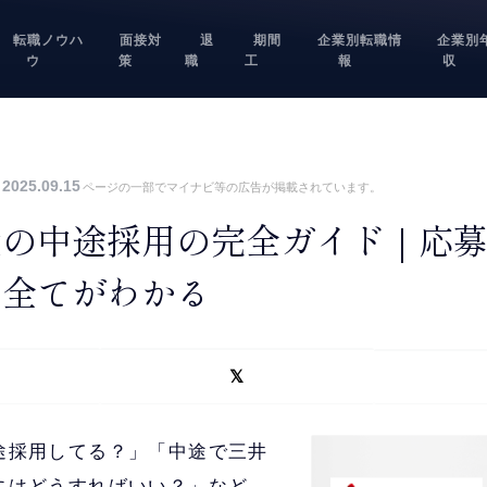
転職ノウハ
面接対
退
期間
企業別転職情
企業別
ウ
策
職
工
報
収
2025.09.15
ページの一部でマイナビ等の広告が掲載されています。
産の中途採用の完全ガイド｜応
点全てがわかる
途採用してる？」「中途で三井
にはどうすればいい？」など、