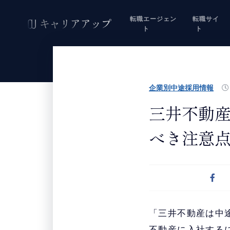
転職エージェン
転職サイ
ト
ト
企業別中途採用情報
三井不動
べき注意
「三井不動産は中
不動産に入社する