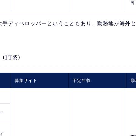
可
大手ディベロッパーということもあり、勤務地が海外
（IT系）
募集サイト
予定年収
勤
ュ
ィ