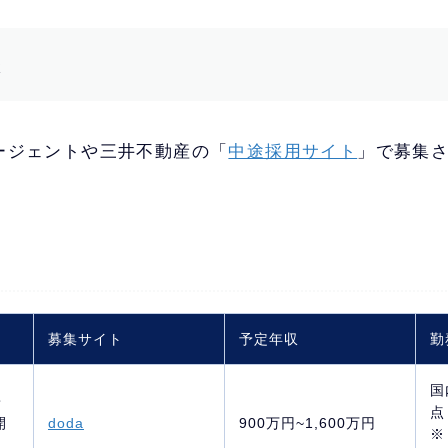
報
ージェントや三井不動産の「
中途採用サイト
」で募集
募集サイト
予定年収
勤
国
・
点
開
doda
900万円~1,600万円
※
）