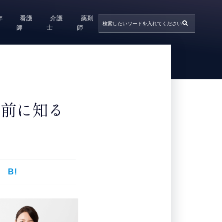
年
看護
介護
薬剤
師
士
師
募前に知る
B!