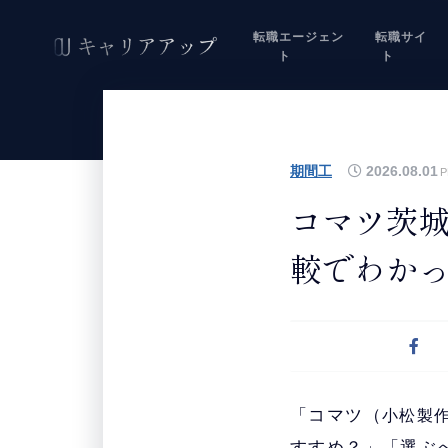
転職エージェン
転職サイ
ト
ト
期間工
2026.08.01
P
コマツ茨城
較でわか
「コマツ（
小松製
すすめ？」「選ぶ