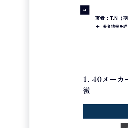
著者：T.N
著者情報を詳
1. 40メ
徴