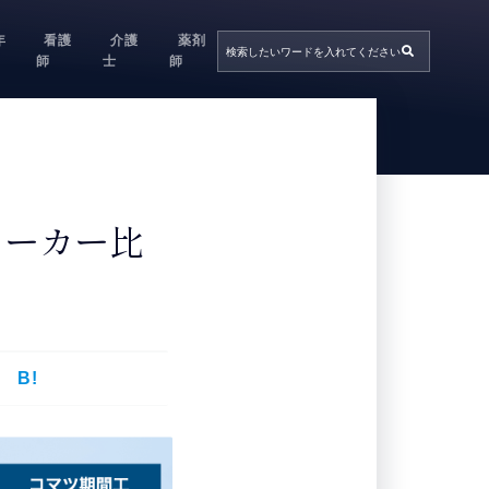
年
看護
介護
薬剤
師
士
師
メーカー比
B!