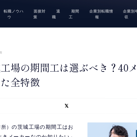
転職ノウハ
面接対
退
期間
企業別転職情
企業別
ウ
策
職
工
報
収
R
工場の期間工は選ぶべき？40
った全特徴
の茨城工場の期間工はお
作所）
べきメーカーなのか知りたい」