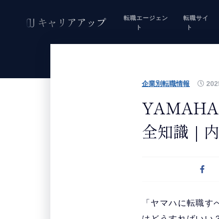
転職エージェン
転職サイ
ト
ト
企業別転職情報
202
YAMAH
全知識｜
「ヤマハに転職す
はどうすればいい