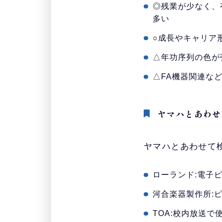
◎残業が少なく、
多い
○成長やキャリア
△年功序列の色が
△FA機器関連な
ヤマハとあわせ
ヤマハとあわせて
ローランド:電子
河合楽器製作所:
TOA:校内放送