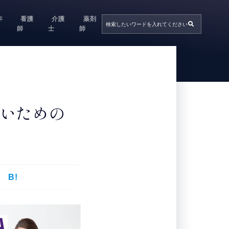
年
看護
介護
薬剤
師
士
師
ないための
B!