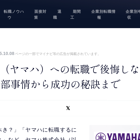
転職ノウハ
面接対
退
期間
企業別転職情
企業別
ウ
策
職
工
報
収
5.10.08
ページの一部でマイナビ等の広告が掲載されています。
A（ヤマハ）への転職で後悔し
内部事情から成功の秘訣まで
べき？」「ヤマハに転職するに
？」など、ヤマハ株式会社（以