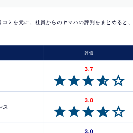
口コミを元に、社員からのヤマハの評判をまとめると
評価
3.7
3.8
ンス
3.0