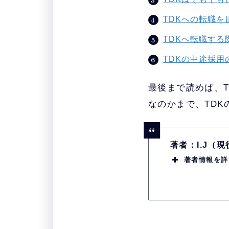
TDKへの転職
TDKへ転職す
TDKの中途採
最後まで読めば、
なのかまで、TD
著者：I.J（
著者情報を詳