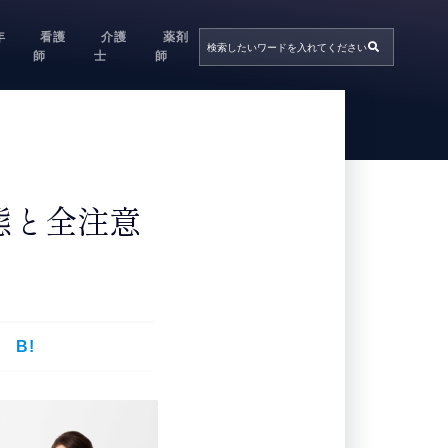
年
看護
介護
薬剤
師
士
師
態と全注意
B!