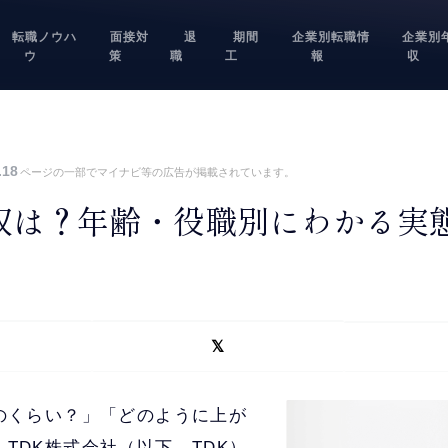
転職ノウハ
面接対
退
期間
企業別転職情
企業別
ウ
策
職
工
報
収
.18
ページの一部でマイナビ等の広告が掲載されています。
収は？年齢・役職別にわかる実
どのくらい？」「どのように上が
TDK株式会社（以下、TDK）