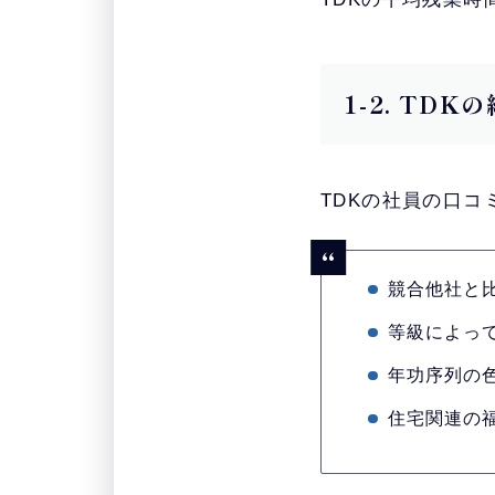
1-2. TD
TDKの社員の口
競合他社と
等級によっ
年功序列の
住宅関連の