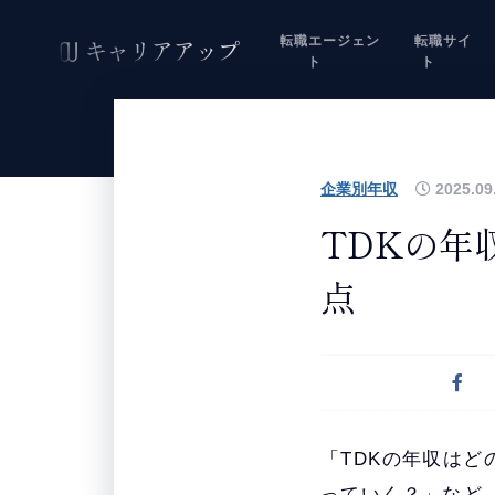
転職エージェン
転職サイ
ト
ト
企業別年収
2025.09
TDKの年
点
「TDKの年収は
っていく？」など、