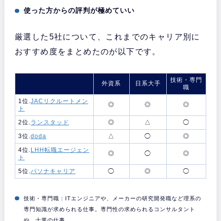
使った方からの評判が極めていい
厳選した5社について、これまでのキャリア別に
おすすめ度をまとめたのが以下です。
技術・専門
外資系
日系大手
職
1位.
JACリクルートメン
◎
◎
◎
ト
2位.
ランスタッド
◎
△
◯
3位.
doda
△
◯
◎
4位.
LHH転職エージェン
◎
◯
◎
ト
5位.
パソナキャリア
◯
◎
◯
技術・専門職：ITエンジニアや、メーカーの研究開発職など理系の
専門知識が求められる仕事。専門性の求められるコンサルタント
や、士業の仕事。