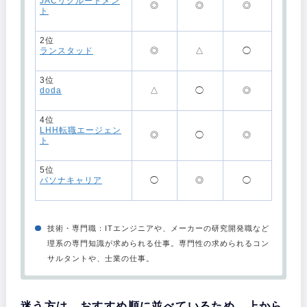
JACリクルートメン
◎
◎
◎
ト
・
2位
ランスタッド
◎
△
◯
・
3位
doda
△
◯
◎
・
4位
LHH転職エージェン
◎
◯
◎
ト
・
5位
パソナキャリア
◯
◎
◯
・
技術・専門職：ITエンジニアや、メーカーの研究開発職など
理系の専門知識が求められる仕事。専門性の求められるコン
サルタントや、士業の仕事。
おすすめ
エージェント
迷う方は、おすすめ順に並べているため、上から