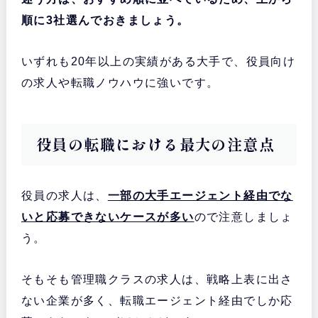
1位
ハイクラス転職で真っ先に名前
JACリクルートメン
順に3社選んでおきましょう。
が上がる老舗で、
あらゆるジャ
ト
ンルに強いので絶対登録すべき
・
2位
世界中に拠点を持つ歴史のある
いずれも20年以上の実績がある大手で、役員向け
ランスタッド
人材サービス会社で、
外資系の
・
転職に強い
の求人や転職ノウハウに強いです。
3位
国内トップクラスの求人数を誇
doda
る大手で、
IT技術職の求人に強
・
い
役員の転職における最大の注意点
4位
世界60の国と地域でサービス提
LHH転職エージェン
供実績のある企業が運営元で、
ト
年収アップの転職が得意
・
5位
半数以上の求人が年収800万以
役員の求人は、
一部の大手エージェント経由でな
パソナキャリア
上で、
女性のハイクラス転職に
・
強い
いと応募できないケースが多い
ので注意しましょ
う。
そもそも管理職クラスの求人は、戦略上表に出さ
ない企業が多く、転職エージェント経由でしか応