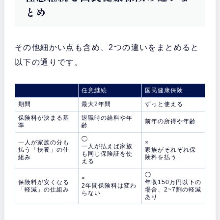
とめ
その他細かい点も含め、2つの違いをまとめると
以下の通りです。
任意継続
国民健康保険
期間
最大2年間
ずっと使える
保険料が決まる基
退職時の給料や年
前年の所得や年齢
準
齢
◯
一人が家族の分も
×
一人が払えば家族
払う「扶養」の仕
家族がそれぞれ保
も同じ保険証を使
組み
険料を払う
える
◯
×
保険料が安くなる
年収150万円以下の
2年間保険料は変わ
「軽減」の仕組み
場合、2~7割の軽減
らない
あり