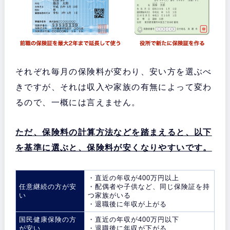
それぞれ毎月の保険料が変わり、安い方を選ぶべ
きですが、それは収入や家族の有無によって変わ
るので、一概には言えません。
ただ、保険料の計算方法などを踏まえると、以下
を基準に選ぶと、保険料が安くなりやすいです。
・直近の年収が400万円以上
任意継続の方が安
・配偶者や子供など、同じ保険証を持
い
つ家族がいる
・退職後に年収が上がる
国民健康保険の方
・直近の年収が400万円以下
が安い
・退職後に年収が下がる