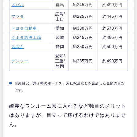
スバル
群馬
約245万円
約490万円
広島/
マツダ
約225万円
約445万円
山口
トヨタ自動車
愛知
約330万円
約570万円
クボタ筑波工場
茨城
約245万円
約495万円
スズキ
静岡
約250万円
約500万円
愛知/
デンソー
三重/
約235万円
約490万円
静岡
月給目安、満了時のボーナス、入社祝金などを合計した金額の目安
です。
綺麗なワンルーム寮に入れるなど独自のメリット
はありますが、目立って稼げるわけではありませ
ん。