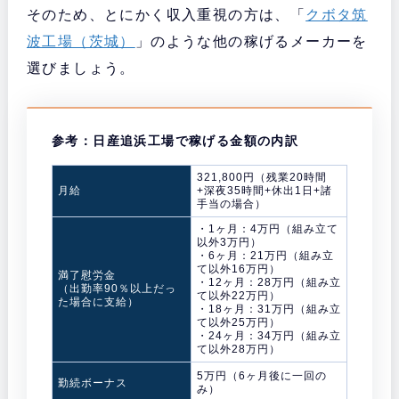
そのため、とにかく収入重視の方は、「
クボタ筑
波工場（茨城）
」のような他の稼げるメーカーを
選びましょう。
参考：日産追浜工場で稼げる金額の内訳
321,800円（残業20時間
月給
+深夜35時間+休出1日+諸
手当の場合）
・1ヶ月：4万円（組み立て
以外3万円）
・6ヶ月：21万円（組み立
て以外16万円）
満了慰労金
・12ヶ月：28万円（組み立
（出勤率90％以上だっ
て以外22万円）
た場合に支給）
・18ヶ月：31万円（組み立
て以外25万円）
・24ヶ月：34万円（組み立
て以外28万円）
5万円（6ヶ月後に一回の
勤続ボーナス
み）