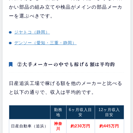
かい部品の組み立てや検品がメインの部品メーカ
ーを選ぶべきです。
ジヤトコ（静岡）
デンソー（愛知・三重・静岡）
②大手メーカーの中でも稼げる額は平均的
日産追浜工場で稼げる額を他のメーカーと比べる
と以下の通りで、収入は平均的です。
勤務
6ヶ月収入目
12ヶ月収入
地
安
目安
神奈
日産自動車（追浜）
約230万円
約445万円
川