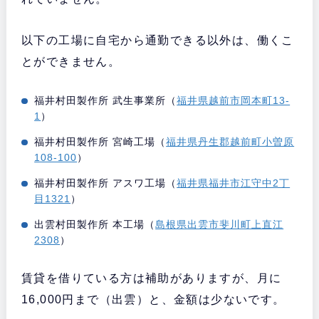
以下の工場に自宅から通勤できる以外は、働くこ
とができません。
福井村田製作所 武生事業所（
福井県越前市岡本町13-
1
）
福井村田製作所 宮崎工場（
福井県丹生郡越前町小曽原
108-100
）
福井村田製作所 アスワ工場（
福井県福井市江守中2丁
目1321
）
出雲村田製作所 本工場（
島根県出雲市斐川町上直江
2308
）
賃貸を借りている方は補助がありますが、月に
16,000円まで（出雲）と、金額は少ないです。