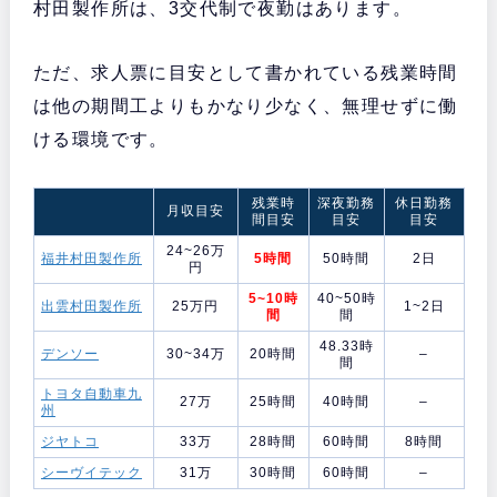
村田製作所は、3交代制で夜勤はあります。
ただ、求人票に目安として書かれている残業時間
は他の期間工よりもかなり少なく、無理せずに働
ける環境です。
残業時
深夜勤務
休日勤務
月収目安
間目安
目安
目安
24~26万
福井村田製作所
5時間
50時間
2日
円
5~10時
40~50時
出雲村田製作所
25万円
1~2日
間
間
48.33時
デンソー
30~34万
20時間
–
間
トヨタ自動車九
27万
25時間
40時間
–
州
ジヤトコ
33万
28時間
60時間
8時間
シーヴイテック
31万
30時間
60時間
–