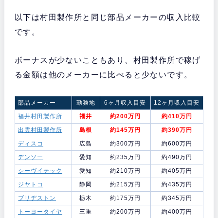
以下は村田製作所と同じ部品メーカーの収入比較
です。
ボーナスが少ないこともあり、村田製作所で稼げ
る金額は他のメーカーに比べると少ないです。
部品メーカー
勤務地
6ヶ月収入目安
12ヶ月収入目安
福井村田製作所
福井
約200万円
約410万円
出雲村田製作所
島根
約145万円
約390万円
ディスコ
広島
約300万円
約600万円
デンソー
愛知
約235万円
約490万円
シーヴイテック
愛知
約210万円
約405万円
ジヤトコ
静岡
約215万円
約435万円
ブリヂストン
栃木
約175万円
約345万円
トーヨータイヤ
三重
約200万円
約400万円