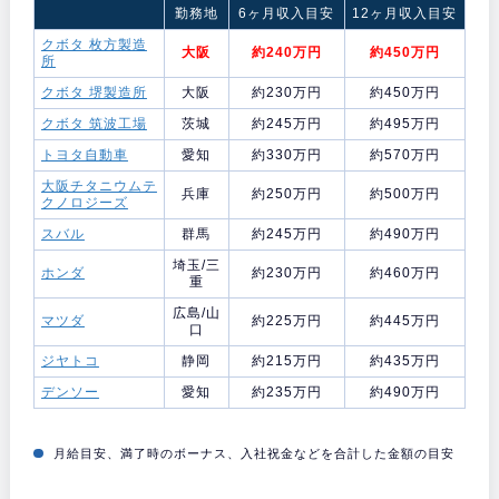
勤務地
6ヶ月収入目安
12ヶ月収入目安
クボタ 枚方製造
大阪
約240万円
約450万円
所
クボタ 堺製造所
大阪
約230万円
約450万円
クボタ 筑波工場
茨城
約245万円
約495万円
トヨタ自動車
愛知
約330万円
約570万円
大阪チタニウムテ
兵庫
約250万円
約500万円
クノロジーズ
スバル
群馬
約245万円
約490万円
埼玉/三
ホンダ
約230万円
約460万円
重
広島/山
マツダ
約225万円
約445万円
口
ジヤトコ
静岡
約215万円
約435万円
デンソー
愛知
約235万円
約490万円
月給目安、満了時のボーナス、入社祝金などを合計した金額の目安