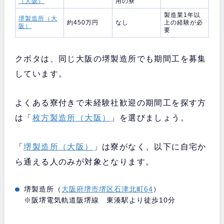
（大阪）
用の寮
製造業1年以
堺製造所（大
約450万円
なし
上の経験が必
阪）
要
クボタは、同じ大阪の堺製造所でも期間工を募集
しています。
よくある寮付きで未経験社歓迎の期間工を探す方
は「
枚方製造所（大阪）
」を選びましょう。
「
堺製造所（大阪）
」は寮がなく、以下に自宅か
ら通える人のみが対象となります。
堺製造所（
大阪府堺市堺区石津北町64
）
※阪堺電気軌道阪堺線 東湊駅より徒歩10分