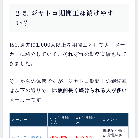
2-5. ジヤトコ期間工は続けやす
い？
私は過去に1,000人以上を期間工として大手メー
カーに紹介していて、それぞれの勤務実績も見て
きました。
そこからの体感ですが、ジヤトコ期間工の継続率
は以下の通りで、
比較的長く続けられる人が多い
メーカーです。
3~6ヶ月続
12ヶ月続く
メーカー
コメント
く人
人
無理なく働け
る現場が多
ジヤトコ（静岡）
70〜80%
60〜70%