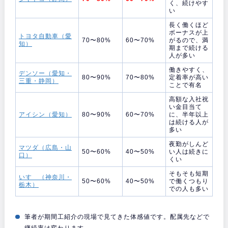
く、続けやす
い
長く働くほど
ボーナスが上
トヨタ自動車（愛
70〜80%
60〜70%
がるので、満
知）
期まで続ける
人が多い
働きやすく、
デンソー（愛知・
80〜90%
70〜80%
定着率が高い
三重・静岡）
ことで有名
高額な入社祝
い金目当て
アイシン（愛知）
80〜90%
60〜70%
に、半年以上
は続ける人が
多い
夜勤がしんど
マツダ（広島・山
50〜60%
40〜50%
い人は続きに
口）
くい
そもそも短期
いすゞ（神奈川・
50〜60%
40〜50%
で働くつもり
栃木）
での人も多い
筆者が期間工紹介の現場で見てきた体感値です。配属先などで
継続率は変わります。