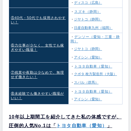
・
ディスコ（広島）
・
スズキ（静岡）
⑤40代・50代でも採用されやす
・
ジヤトコ（静岡）
い！
・
日産自動車九州（福岡）
・
デンソー（愛知・三重・静
岡）
⑥力仕事が少なく、女性でも稼
・
ジヤトコ（静岡）
ぎやすい職場！
・
アイシン（愛知）
・
トヨタ自動車（愛知）
⑦残業や夜勤は少なめで、無理
・
クボタ 枚方製造所（大阪）
せず働きたい！
・
スバル（群馬）
・
トヨタ自動車（愛知）
⑧未経験でも働きやすい職場が
いい！
・
アイシン（愛知）
10年以上期間工を紹介してきた私の体感ですが、
圧倒的人気No.1は「
トヨタ自動車（愛知）
」