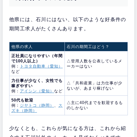
他県には、石川にはない、以下のような好条件の
期間工求人がたくさんあります。
他県の求人
石川の期間工はどう？
正社員になりやすい（年間
で100人以上）
△登用人数を公表しているメ
例：
トヨタ自動車（愛知）
ーカーはない
など
力仕事が少なく、女性でも
△「共和産業」は力仕事が少
稼ぎやすい
ないが、あまり稼げない
例：
アイシン（愛知）
など
50代も歓迎
△主に40代までを歓迎するも
例：
ジヤトコ（静岡）
、
ス
のしかない
ズキ（静岡）
少なくとも、これらが気になる方は、これから紹