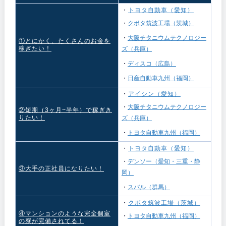
・
トヨタ自動車（愛知）
・
クボタ筑波工場（茨城）
・
大阪チタニウムテクノロジー
①とにかく、たくさんのお金を
稼ぎたい！
ズ（兵庫）
・
ディスコ（広島）
・
日産自動車九州（福岡）
・
アイシン（愛知）
・
大阪チタニウムテクノロジー
②短期（3ヶ月~半年）で稼ぎき
りたい！
ズ（兵庫）
・
トヨタ自動車九州（福岡）
・
トヨタ自動車（愛知）
・
デンソー（愛知・三重・静
③大手の正社員になりたい！
岡）
・
スバル（群馬）
・
クボタ筑波工場（茨城）
④マンションのような完全個室
・
トヨタ自動車九州（福岡）
の寮が完備されてる！