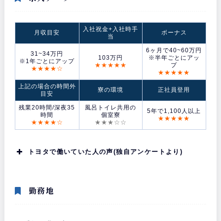
入社祝金+入社時手
月収目安
ボーナス
当
6ヶ月で40~60万円
31~34万円
103万円
※半年ごとにアッ
※1年ごとにアップ
★★★★★
プ
★★★★☆
★★★★★
上記の場合の時間外
寮の環境
正社員登用
目安
残業20時間/深夜35
風呂トイレ共用の
5年で1,100人以上
時間
個室寮
★★★★★
★★★★☆
★★★☆☆
トヨタで働いていた人の声(独自アンケートより)
勤務地