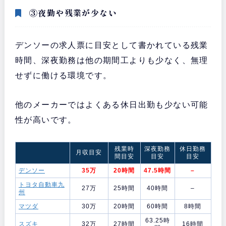
③夜勤や残業が少ない
デンソーの求人票に目安として書かれている残業
時間、深夜勤務は他の期間工よりも少なく、無理
せずに働ける環境です。
他のメーカーではよくある休日出勤も少ない可能
性が高いです。
残業時
深夜勤務
休日勤務
月収目安
間目安
目安
目安
デンソー
35万
20時間
47.5時間
–
トヨタ自動車九
27万
25時間
40時間
–
州
マツダ
30万
20時間
60時間
8時間
63.25時
スズキ
32万
27時間
16時間