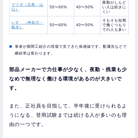
夜勤がしんど
マツダ（広島・山
50〜60%
40〜50%
い人は続きに
口）
くい
そもそも短期
いすゞ（神奈川・
50〜60%
40〜50%
で働くつもり
栃木）
での人も多い
筆者が期間工紹介の現場で見てきた体感値です。配属先などで
継続率は変わります。
部品メーカーで力仕事が少なく、夜勤・残業も少
なめで無理なく働ける環境があるのが大きいで
す。
また、正社員を目指して、半年後に受けられるよ
うになる、登用試験までは続ける人が多いのも理
由の一つです。