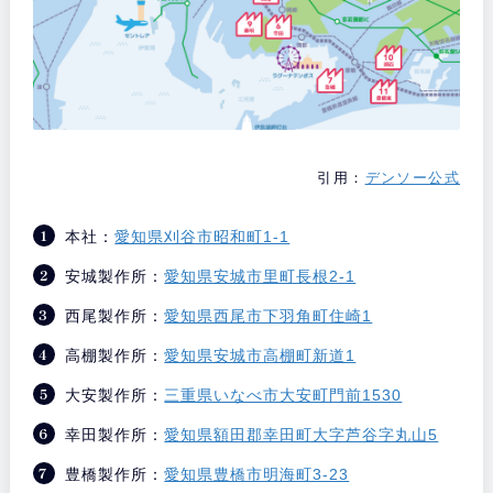
引用：
デンソー公式
本社：
愛知県刈谷市昭和町1-1
安城製作所：
愛知県安城市里町長根2-1
西尾製作所：
愛知県西尾市下羽角町住崎1
高棚製作所：
愛知県安城市高棚町新道1
大安製作所：
三重県いなべ市大安町門前1530
幸田製作所：
愛知県額田郡幸田町大字芦谷字丸山5
豊橋製作所：
愛知県豊橋市明海町3-23