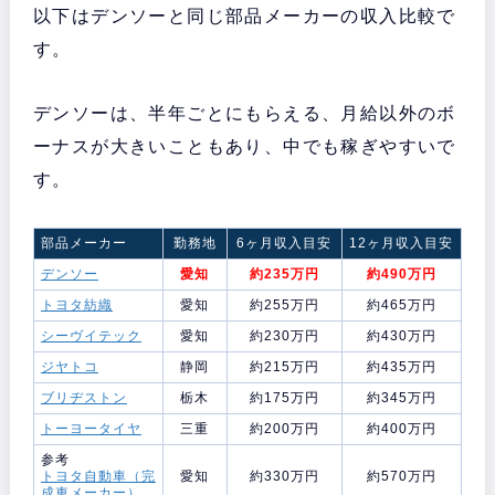
以下はデンソーと同じ部品メーカーの収入比較で
す。
デンソーは、半年ごとにもらえる、月給以外のボ
ーナスが大きいこともあり、中でも稼ぎやすいで
す。
部品メーカー
勤務地
6ヶ月収入目安
12ヶ月収入目安
デンソー
愛知
約235万円
約490万円
トヨタ紡織
愛知
約255万円
約465万円
シーヴイテック
愛知
約230万円
約430万円
ジヤトコ
静岡
約215万円
約435万円
ブリヂストン
栃木
約175万円
約345万円
トーヨータイヤ
三重
約200万円
約400万円
参考
トヨタ自動車（完
愛知
約330万円
約570万円
成車メーカー）