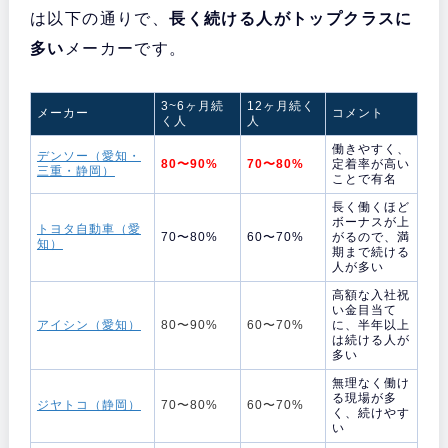
は以下の通りで、
長く続ける人がトップクラスに
多い
メーカーです。
3~6ヶ月続
12ヶ月続く
メーカー
コメント
く人
人
働きやすく、
デンソー（愛知・
80〜90%
70〜80%
定着率が高い
三重・静岡）
ことで有名
長く働くほど
ボーナスが上
トヨタ自動車（愛
70〜80%
60〜70%
がるので、満
知）
期まで続ける
人が多い
高額な入社祝
い金目当て
アイシン（愛知）
80〜90%
60〜70%
に、半年以上
は続ける人が
多い
無理なく働け
る現場が多
ジヤトコ（静岡）
70〜80%
60〜70%
く、続けやす
い